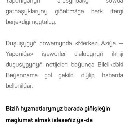
Ýaponiýanyň arasyndaky söwda
gatnaşyklaryny giňeltmäge berk itergi
berjekdigi nygtaldy.
Duşuşygyň dowamynda «Merkezi Aziýa —
Ýaponiýa» işewürler dialogynyň ikinji
duşuşygynyň netijeleri boýunça Bilelikdäki
Beýannama gol çekildi diýlip, habarda
bellenilýär.
Biziň hyzmatlarymyz barada giňişleýin
maglumat almak isleseňiz ýa-da