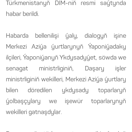
Türkmenistanyň DIM-niň resmi saýtynda
habar berildi.
Habarda bellenilişi ýaly, dialogyň işine
Merkezi Aziýa ýurtlarynyň Ýaponiýadaky
ilçileri, Ýaponiýanyň Ykdysadyýet, söwda we
senagat ministrliginiň, Daşary işler
ministrliginiň wekilleri, Merkezi Aziýa ýurtlary
bilen döredilen ykdysady toparlaryň
ýolbaşçylary we işewür toparlarynyň
wekilleri gatnaşdylar.