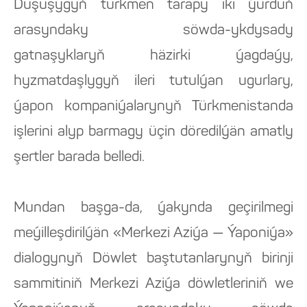
Duşuşygyň türkmen tarapy iki ýurduň
arasyndaky söwda-ykdysady
gatnaşyklaryň häzirki ýagdaýy,
hyzmatdaşlygyň ileri tutulýan ugurlary,
ýapon kompaniýalarynyň Türkmenistanda
işlerini alyp barmagy üçin döredilýän amatly
şertler barada belledi.
Mundan başga-da, ýakynda geçirilmegi
meýilleşdirilýän «Merkezi Aziýa — Ýaponiýa»
dialogynyň Döwlet baştutanlarynyň birinji
sammitiniň Merkezi Aziýa döwletleriniň we