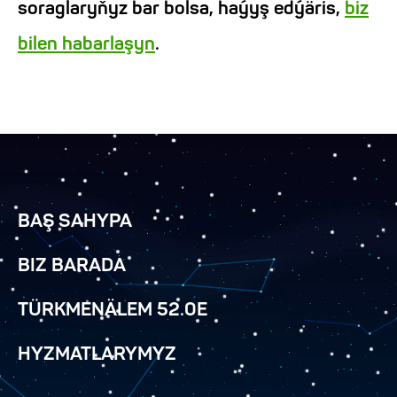
soraglaryňyz bar bolsa, haýyş edýäris,
biz
bilen habarlaşyn
.
BAŞ SAHYPA
BIZ BARADA
TÜRKMENÄLEM 52.0E
HYZMATLARYMYZ