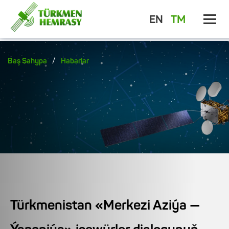
EN
TM
/
Baş Sahypa
Habarlar
Türkmenistan «Merkezi Aziýa —