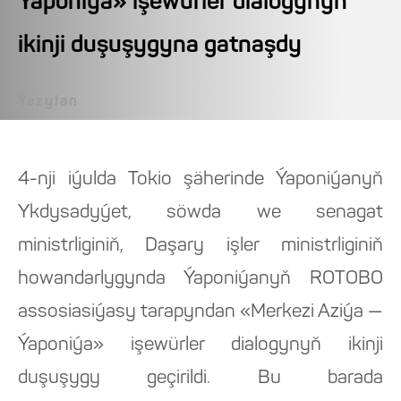
Ýaponiýa» işewürler dialogynyň
ikinji duşuşygyna gatnaşdy
Ýazylan
4-nji iýulda Tokio şäherinde Ýaponiýanyň
Ykdysadyýet, söwda we senagat
ministrliginiň, Daşary işler ministrliginiň
howandarlygynda Ýaponiýanyň ROTOBO
assosiasiýasy tarapyndan «Merkezi Aziýa —
Ýaponiýa» işewürler dialogynyň ikinji
duşuşygy geçirildi. Bu barada