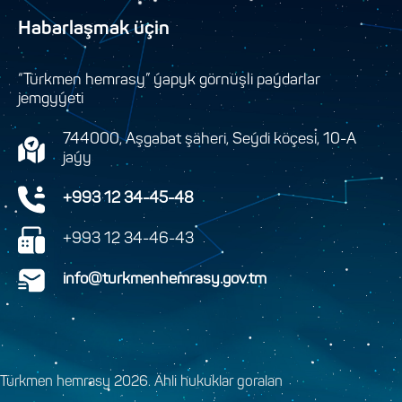
Habarlaşmak üçin
“Türkmen hemrasy” ýapyk görnüşli paýdarlar
jemgyýeti
744000, Aşgabat şäheri, Seýdi köçesi, 10-A
jaýy
+993 12 34-45-48
+993 12 34-46-43
info@turkmenhemrasy.gov.tm
Türkmen hemrasy 2026. Ähli hukuklar goralan