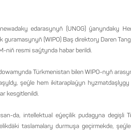
newadaky edarasynyň (UNOG) ýanyndaky Hemişe
lik guramasynyň (WIPO) Baş direktory Daren Tang
-niň resmi saýtynda habar berildi.
ň dowamynda Türkmenistan bilen WIPO-nyň arasy
aşyldy, şeýle hem ikitaraplaýyn hyzmatdaşly
r kesgitlenildi.
susan-da, intellektual eýeçilik pudagyna degişli
lelikdäki taslamalary durmuşa geçirmekde, şe