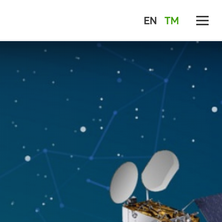
EN
TM