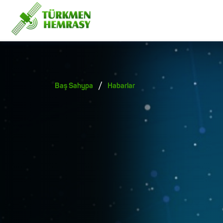
/
Baş Sahypa
Habarlar