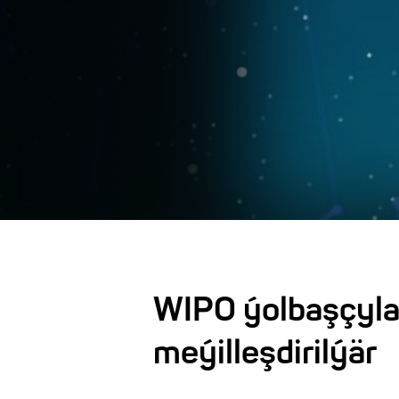
WIPO ýolbaşçyl
meýilleşdirilýär