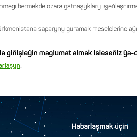
kömegi bermekde özara gatnaşyklary işjeňleşdirmegi
kmenistana saparyny guramak meselelerine aýra
a giňişleýin maglumat almak isleseňiz ýa-d
.
barlaşyn
Habarlaşmak üçin