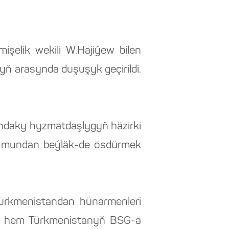
lik wekili W.Hajiýew bilen
yň arasynda duşuşyk geçirildi.
ndaky hyzmatdaşlygyň häzirki
gy mundan beýläk-de ösdürmek
 Türkmenistandan hünärmenleri
ýle hem Türkmenistanyň BSG-ä