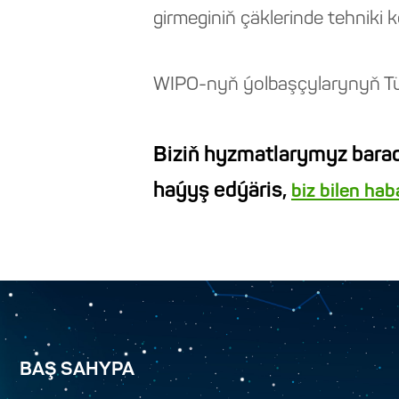
girmeginiň çäklerinde tehniki 
WIPO-nyň ýolbaşçylarynyň Tür
Biziň hyzmatlarymyz barad
haýyş edýäris,
biz bilen ha
BAŞ SAHYPA