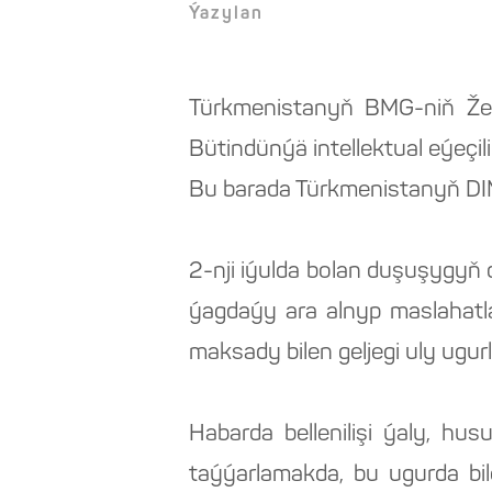
Ýazylan
Türkmenistanyň BMG-niň Že
Bütindünýä intellektual eýeçi
Bu barada Türkmenistanyň DIM
2-nji iýulda bolan duşuşygy
ýagdaýy ara alnyp maslahatl
maksady bilen geljegi uly ugurla
Habarda bellenilişi ýaly, hu
taýýarlamakda, bu ugurda bi