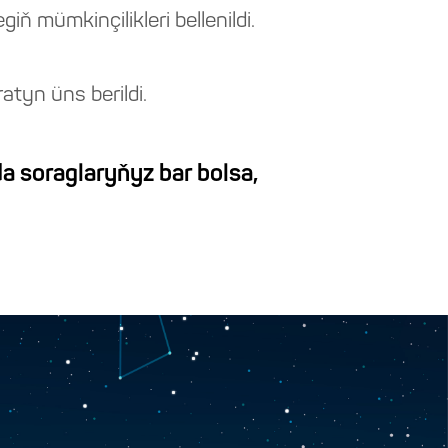
ň mümkinçilikleri bellenildi.
tyn üns berildi.
a soraglaryňyz bar bolsa,