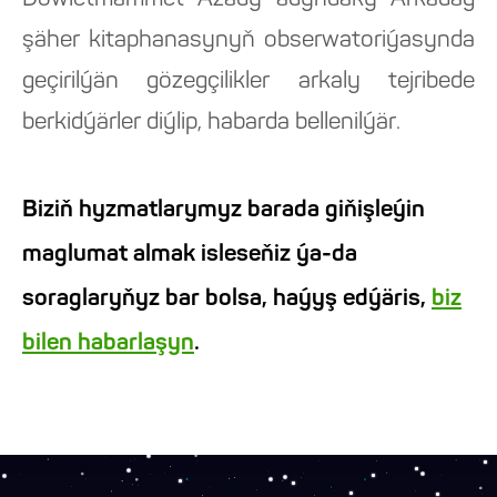
Döwletmämmet Azady adyndaky Arkadag
şäher kitaphanasynyň obserwatoriýasynda
geçirilýän gözegçilikler arkaly tejribede
berkidýärler diýlip, habarda bellenilýär.
Biziň hyzmatlarymyz barada giňişleýin
maglumat almak isleseňiz ýa-da
soraglaryňyz bar bolsa, haýyş edýäris,
biz
bilen habarlaşyn
.