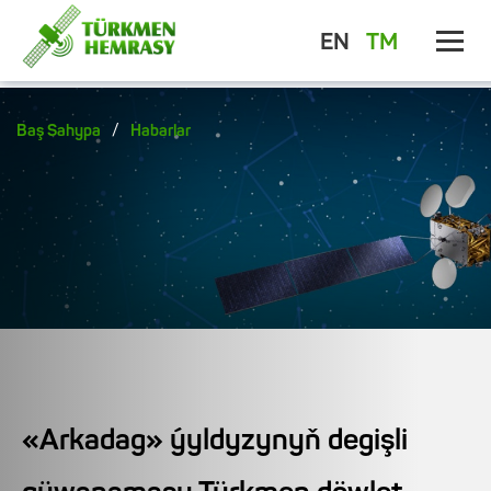
EN
TM
/
Baş Sahypa
Habarlar
«Arkadag» ýyldyzynyň degişli