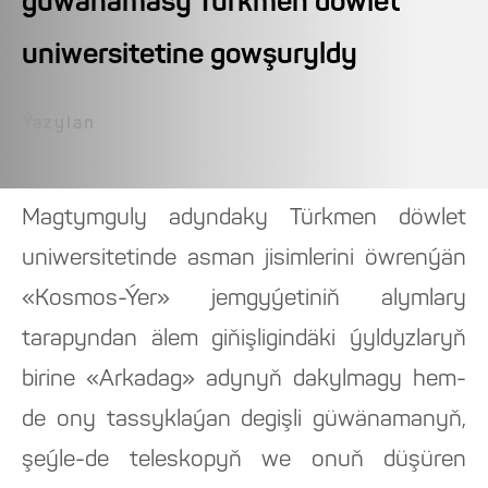
güwanamasy Türkmen döwlet
uniwersitetine gowşuryldy
Ýazylan
Magtymguly adyndaky Türkmen döwlet
uniwersitetinde asman jisimlerini öwrenýän
«Kosmos-Ýer» jemgyýetiniň alymlary
tarapyndan älem giňişligindäki ýyldyzlaryň
birine «Arkadag» adynyň dakylmagy hem-
de ony tassyklaýan degişli güwänamanyň,
şeýle-de teleskopyň we onuň düşüren