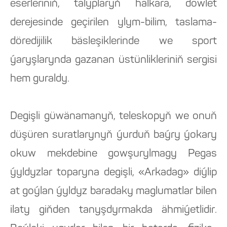
eserleriniň, talyplaryň halkara, döwlet
derejesinde geçirilen ylym-bilim, taslama-
döredijilik bäsleşiklerinde we sport
ýaryşlarynda gazanan üstünlikleriniň sergisi
hem guraldy.
Degişli güwänamanyň, teleskopyň we onuň
düşüren suratlarynyň ýurduň baýry ýokary
okuw mekdebine gowşurylmagy Pegas
ýyldyzlar toparyna degişli, «Arkadag» diýlip
at goýlan ýyldyz baradaky maglumatlar bilen
ilaty giňden tanyşdyrmakda ähmiýetlidir.