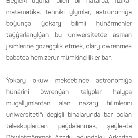
Beýleki ugurlar bilen bir hatarda, fizika-
matematika, tehniki ylymlar, astronomiýa
boýunça ýokary bilimli hünärmenler
taýýarlanylýan bu uniwersitetde asman
jisimlerine gözegçilik etmek, olary öwrenmek
babatda hem zerur mümkinçilikler bar.
Ýokary okuw mekdebinde astronomiýa
hünärini öwrenýän talyplar halypa
mugallymlardan alan nazary bilimlerini
uniwersitetiň degişli binalarynda bar bolan
teleskoplardan peýdalanmak, şeýle-de