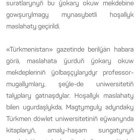
suratlarynyň bu ýokary okuw mekdebine
gowşurylmagy mynasybetli hoşallyk
maslahaty geçirildi.
«Türkmenistan» gazetinde berilýän habara
görä, maslahata ýurduň ýokary okuw
mekdepleriniň ýolbaşçylarydyr professor-
mugallymlary, şeýle-de uniwersitetiň
talyplary gatnaşdylar. Hoşallyk maslahaty
bilen ugurdaşlykda, Magtymguly adyndaky
Türkmen döwlet uniwersitetiniň eýwanynda
kitaplaryň, amaly-haşam sungatynyň