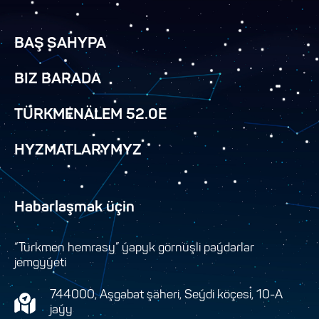
BAŞ SAHYPA
BIZ BARADA
TÜRKMENÄLEM 52.0E
HYZMATLARYMYZ
Habarlaşmak üçin
“Türkmen hemrasy” ýapyk görnüşli paýdarlar
jemgyýeti
744000, Aşgabat şäheri, Seýdi köçesi, 10-A
jaýy