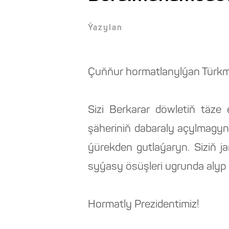
Ýazylan
Çuňňur hormatlanylýan Türkme
Sizi Berkarar döwletiň täz
şäheriniň dabaraly açylmagy
ýürekden gutlaýaryn. Siziň 
syýasy ösüşleri ugrunda alyp 
Hormatly Prezidentimiz!