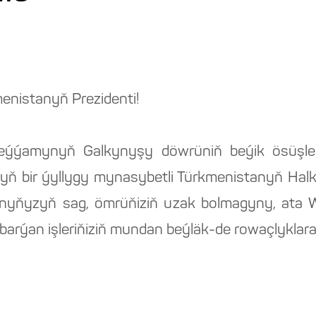
nistanyň Prezidenti!
e eýýamynyň Galkynyşy döwrüniň beýik ösüşle
nyň bir ýyllygy mynasybetli Türkmenistanyň Ha
janyňyzyň sag, ömrüňiziň uzak bolmagyny, ata
barýan işleriňiziň mundan beýläk-de rowaçlyklara