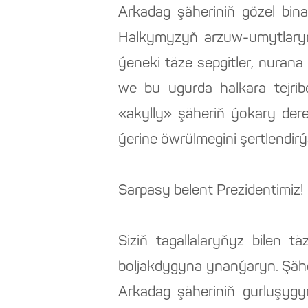
Arkadag şäheriniň gözel bin
Halkymyzyň arzuw-umytlary
ýeneki täze sepgitler, nuran
we bu ugurda halkara tejribe
«akylly» şäheriň ýokary derej
ýerine öwrülmegini şertlendirý
Sarpasy belent Prezidentimiz!
Siziň tagallalaryňyz bilen t
boljakdygyna ynanýaryn. Şähe
Arkadag şäheriniň gurluşygy