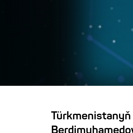
Türkmenistanyň 
Berdimuhamedo