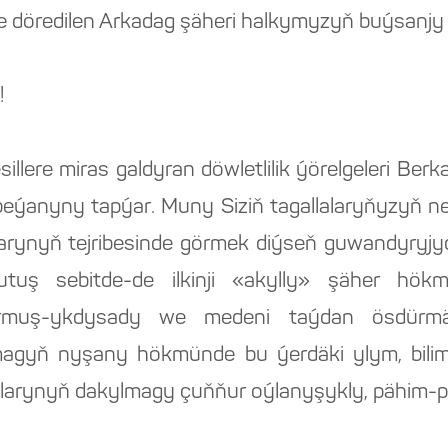
e döredilen Arkadag şäheri halkymyzyň buýsanj
!
illere miras galdyran döwletlilik ýörelgeleri Be
ýanyny tapýar. Muny Siziň tagallalaryňyzyň net
larynyň tejribesinde görmek diýseň guwandyryjyd
tuş sebitde-de ilkinji «akylly» şäher hök
urmuş-ykdysady we medeni taýdan ösdürm
agyň nyşany hökmünde bu ýerdäki ylym, bilim
tlarynyň dakylmagy çuňňur oýlanyşykly, pähim-p