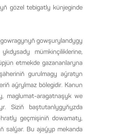
ň gözel tebigatly künjeginde
en gowragynyň gowşurylandygy
kdysady mümkinçiliklerine,
 üpjün etmekde gazananlaryna
äheriniň gurulmagy aýratyn
eriň aýrylmaz bölegidir. Kanun
nly, maglumat-aragatnaşyk we
r. Siziň baştutanlygyňyzda
hratly geçmişiniň dowamaty,
aň salýar. Bu ajaýyp mekanda