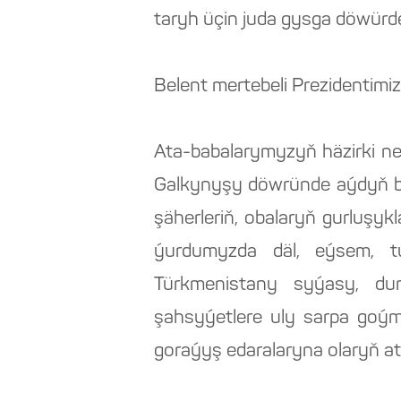
taryh üçin juda gysga döwürd
Belent mertebeli Prezidentimiz
Ata-babalarymyzyň häzirki nes
Galkynyşy döwründe aýdyň be
şäherleriň, obalaryň gurluşyk
ýurdumyzda däl, eýsem, tu
Türkmenistany syýasy, d
şahsyýetlere uly sarpa goým
goraýyş edaralaryna olaryň a