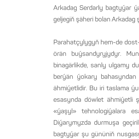
Arkadag Serdarly bagtyýar ý
geljegiň şäheri bolan Arkadag
Parahatçylygyň hem-de dost-
örän buýsandyryjydyr. Mun
binagärlikde, sanly ulgamy 
berýän ýokary bahasyndan 
ähmiýetlidir. Bu iri taslama 
esasynda döwlet ähmiýetli ş
«ýaşyl» tehnologiýalara e
Diýarymyzda durmuşa geçiri
bagtyýar şu gününiň nusgasy