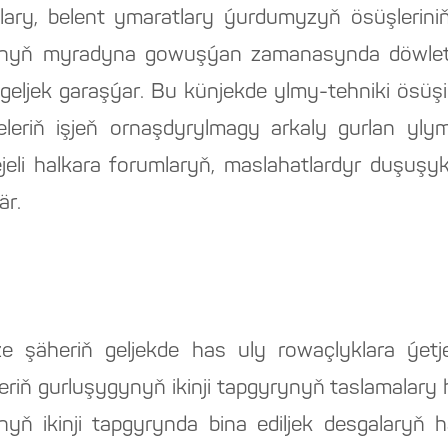
alary, belent ymaratlary ýurdumyzyň ösüşlerini
nyň myradyna gowuşýan zamanasynda döwletim
a geljek garaşýar. Bu künjekde ylmy-tehniki ösü
leriň işjeň ornaşdyrylmagy arkaly gurlan ylym
eli halkara forumlaryň, maslahatlardyr duşuşykl
är.
äze şäheriň geljekde has uly rowaçlyklara ýet
riň gurluşygynyň ikinji tapgyrynyň taslamalary
nyň ikinji tapgyrynda bina ediljek desgalaryň