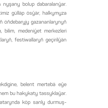
ň nyşany bolup dabaralanýar.
iz gülläp ösýär, halkymyza
şiň öňdebaryjy gazananlarynyň
, bilim, medeniýet merkezleri
aryň, festiwallaryň geçirilýän
jekdigine, belent mertebä eýe
 hem bu hakykaty tassyklaýar.
 hatarynda köp sanly durmuş-