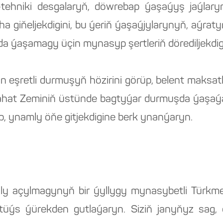
k-tehniki desgalaryň, döwrebap ýaşaýyş jaýlar
ha giňeljekdigini, bu ýeriň ýaşaýjylarynyň, aýrat
 ýaşamagy üçin mynasyp şertleriň dörediljekdig
n eşretli durmuşyň hözirini görüp, belent maksa
ahat Zeminiň üstünde bagtyýar durmuşda ýaşa
p, ynamly öňe gitjekdigine berk ynanýaryn.
raly açylmagynyň bir ýyllygy mynasybetli Türk
ýs ýürekden gutlaýaryn. Siziň janyňyz sag, öm