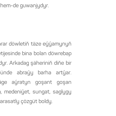
y hem-de guwanjydyr.
rkarar döwletiň täze eýýamynyň
ijesinde bina bolan döwrebap
yr. Arkadag şäheriniň diňe bir
münde abraýy barha artýar.
äge aýratyn goşant goşan
, medeniýet, sungat, saglygy
arasatly çözgüt boldy.