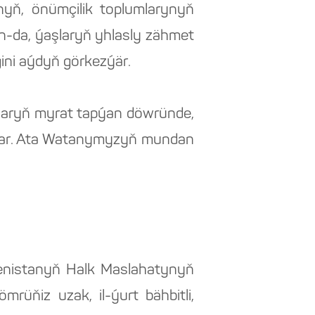
ynyň, önümçilik toplumlarynyň
yn-da, ýaşlaryň yhlasly zähmet
ini aýdyň görkezýär.
tlaryň myrat tapýan döwründe,
ýar. Ata Watanymyzyň mundan
menistanyň Halk Maslahatynyň
rüňiz uzak, il-ýurt bähbitli,