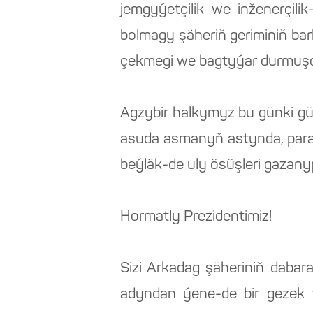
jemgyýetçilik we inženerçili
bolmagy şäheriň geriminiň bar
çekmegi we bagtyýar durmuşda
Agzybir halkymyz bu günki gü
asuda asmanyň astynda, par
beýläk-de uly ösüşleri gazany
Hormatly Prezidentimiz!
Sizi Arkadag şäheriniň daba
adyndan ýene-de bir gezek tü