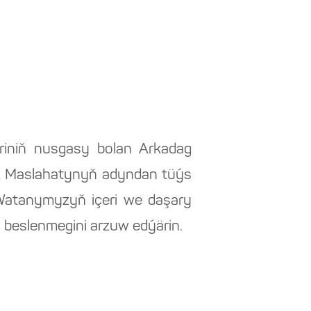
riniň nusgasy bolan Arkadag
lk Maslahatynyň adyndan tüýs
 Watanymyzyň içeri we daşary
 beslenmegini arzuw edýärin.