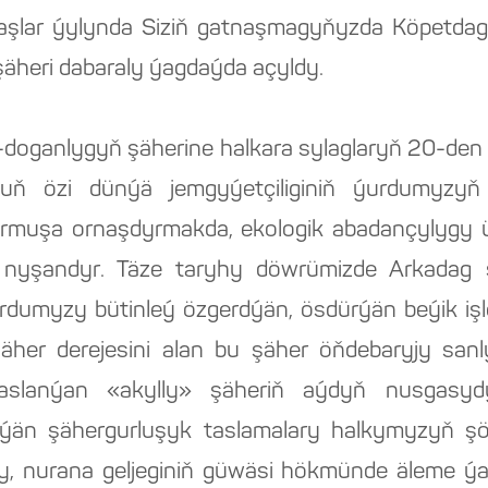
aşlar ýylynda Siziň gatnaşmagyňyzda Köpetdagy
 şäheri dabaraly ýagdaýda açyldy.
doganlygyň şäherine halkara sylaglaryň 20-d
uň özi dünýä jemgyýetçiliginiň ýurdumyzyň y
durmuşa ornaşdyrmakda, ekologik abadançylygy
nyşandyr. Täze taryhy döwrümizde Arkadag ş
ýurdumyzy bütinleý özgerdýän, ösdürýän beýik işl
äher derejesini alan bu şäher öňdebaryjy sa
saslanýan «akylly» şäheriň aýdyň nusgasydy
lýän şähergurluşyk taslamalary halkymyzyň şö
, nurana geljeginiň güwäsi hökmünde äleme ý