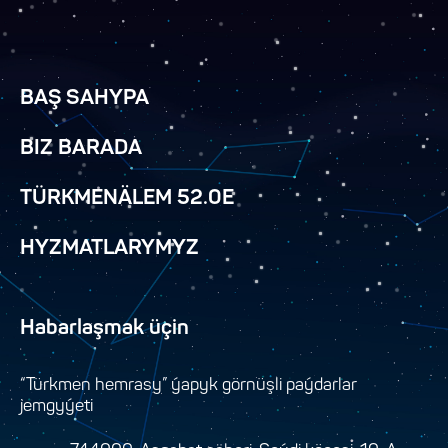
BAŞ SAHYPA
BIZ BARADA
TÜRKMENÄLEM 52.0E
HYZMATLARYMYZ
Habarlaşmak üçin
“Türkmen hemrasy” ýapyk görnüşli paýdarlar
jemgyýeti