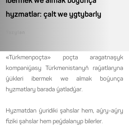
ibermek we almak boýunça
hyzmatlar: çalt we ygtybarly
Ýazylan
«Türkmenpoçta» poçta aragatnaşyk
kompaniýasy Türkmenistanyň raýatlaryna
ýükleri ibermek we almak boýunça
hyzmatlary barada ýatladýar.
Hyzmatdan ýuridiki şahslar hem, aýry-aýry
fiziki şahslar hem peýdalanyp bilerler.