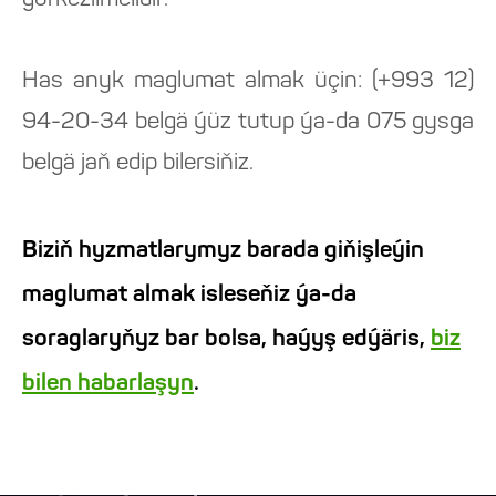
görkezilmelidir.
Has anyk maglumat almak üçin: (+993 12)
94-20-34 belgä ýüz tutup ýa-da 075 gysga
belgä jaň edip bilersiňiz.
Biziň hyzmatlarymyz barada giňişleýin
maglumat almak isleseňiz ýa-da
soraglaryňyz bar bolsa, haýyş edýäris,
biz
bilen habarlaşyn
.