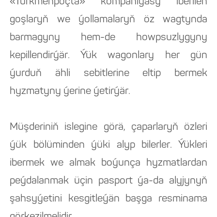
«Türkmenpoçta» kompaniýasy iberilen
goşlaryň we ýollamalaryň öz wagtynda
barmagyny hem-de howpsuzlygyny
kepillendirýär. Ýük wagonlary her gün
ýurduň ähli sebitlerine eltip bermek
hyzmatyny ýerine ýetirýär.
Müşderiniň islegine görä, çaparlaryň özleri
ýük bölüminden ýüki alyp bilerler. Ýükleri
ibermek we almak boýunça hyzmatlardan
peýdalanmak üçin pasport ýa-da alyjynyň
şahsyýetini kesgitleýän başga resminama