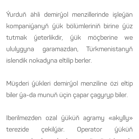
Ýurduň ähli demirýol menzillerinde işleýän
kompaniýanyň ýük bölümleriniň birine ýüz
tutmak ýeterlikdir, ýük möçberine we
ululygyna garamazdan, Türkmenistanyň
islendik nokadyna eltilip berler.
Müşderi ýükleri demirýol menziline özi eltip
biler ýa-da munuň üçin çapar çagyryp biler.
Iberilmezden ozal ýüküň agramy «akylly»
terezide çekilýär. Operator ýüküň