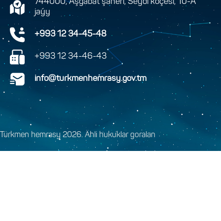
744000, Aşgabat şäheri, Seýdi köçesi, 10-A
jaýy
+993 12 34-45-48
+993 12 34-46-43
info@turkmenhemrasy.gov.tm
Türkmen hemrasy 2026. Ähli hukuklar goralan