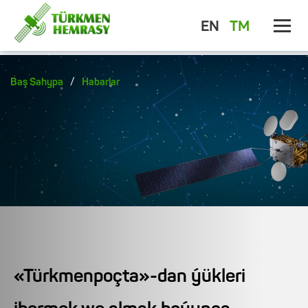
EN
TM
/
Baş Sahypa
Habarlar
«Türkmenpoçta»-dan ýükleri