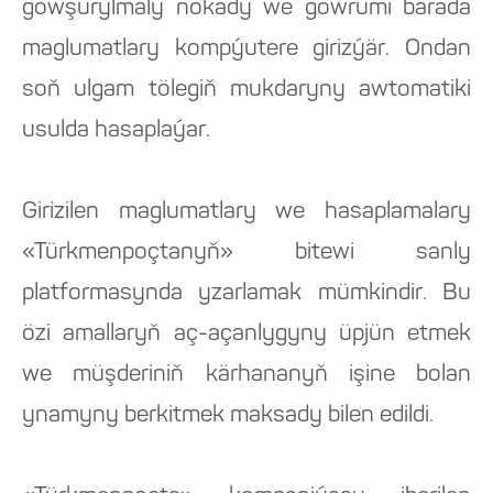
gowşurylmaly nokady we göwrümi barada
maglumatlary kompýutere girizýär. Ondan
soň ulgam tölegiň mukdaryny awtomatiki
usulda hasaplaýar.
Girizilen maglumatlary we hasaplamalary
«Türkmenpoçtanyň» bitewi sanly
platformasynda yzarlamak mümkindir. Bu
özi amallaryň aç-açanlygyny üpjün etmek
we müşderiniň kärhananyň işine bolan
ynamyny berkitmek maksady bilen edildi.