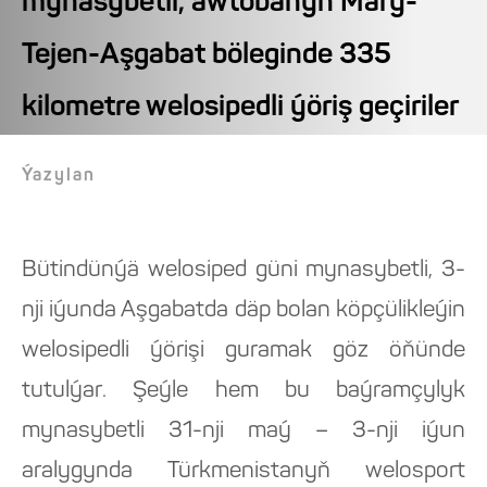
mynasybetli, awtobanyň Mary-
Tejen-Aşgabat böleginde 335
kilometre welosipedli ýöriş geçiriler
Ýazylan
Bütindünýä welosiped güni mynasybetli, 3-
nji iýunda Aşgabatda däp bolan köpçülikleýin
welosipedli ýörişi guramak göz öňünde
tutulýar. Şeýle hem bu baýramçylyk
mynasybetli 31-nji maý – 3-nji iýun
aralygynda Türkmenistanyň welosport