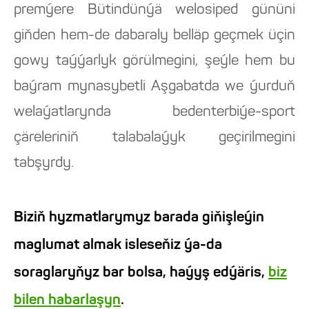
premýere Bütindünýä welosiped gününi
giňden hem-de dabaraly belläp geçmek üçin
gowy taýýarlyk görülmegini, şeýle hem bu
baýram mynasybetli Aşgabatda we ýurduň
welaýatlarynda bedenterbiýe-sport
çäreleriniň talabalaýyk geçirilmegini
tabşyrdy.
Biziň hyzmatlarymyz barada giňişleýin
maglumat almak isleseňiz ýa-da
soraglaryňyz bar bolsa, haýyş edýäris,
biz
bilen habarlaşyn
.