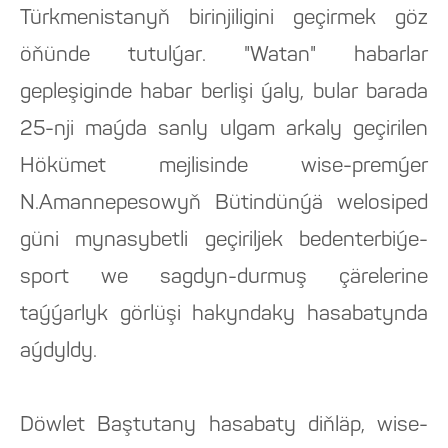
Türkmenistanyň birinjiligini geçirmek göz
öňünde tutulýar. "Watan" habarlar
gepleşiginde habar berlişi ýaly, bular barada
25-nji maýda sanly ulgam arkaly geçirilen
Hökümet mejlisinde wise-premýer
N.Amannepesowyň Bütindünýä welosiped
güni mynasybetli geçiriljek bedenterbiýe-
sport we sagdyn-durmuş çärelerine
taýýarlyk görlüşi hakyndaky hasabatynda
aýdyldy.
Döwlet Baştutany hasabaty diňläp, wise-