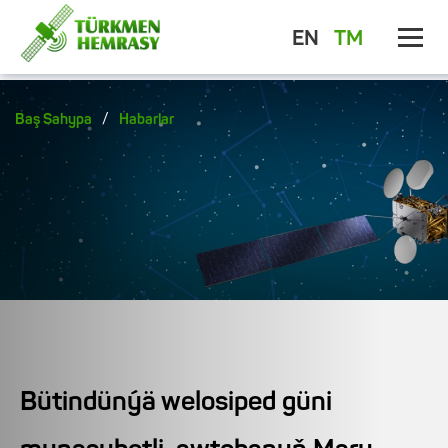
EN
TM
/
Baş Sahypa
Habarlar
Bütindünýä welosiped güni