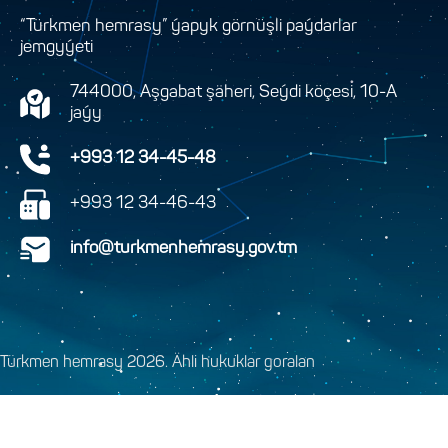
“Türkmen hemrasy” ýapyk görnüşli paýdarlar
jemgyýeti
744000, Aşgabat şäheri, Seýdi köçesi, 10-A
jaýy
+993 12 34-45-48
+993 12 34-46-43
info@turkmenhemrasy.gov.tm
Türkmen hemrasy 2026. Ähli hukuklar goralan