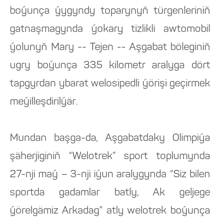
boýunça ýygyndy toparynyň türgenleriniň
gatnaşmagynda ýokary tizlikli awtomobil
ýolunyň Mary -- Tejen -- Aşgabat böleginiň
ugry boýunça 335 kilometr aralyga dört
tapgyrdan ybarat welosipedli ýörişi geçirmek
meýilleşdirilýär.
Mundan başga-da, Aşgabatdaky Olimpiýa
şäherjiginiň “Welotrek” sport toplumynda
27-nji maý – 3-nji iýun aralygynda “Siz bilen
sportda gadamlar batly, Ak geljege
ýörelgämiz Arkadag” atly welotrek boýunça