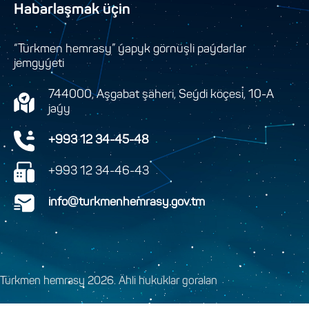
Habarlaşmak üçin
“Türkmen hemrasy” ýapyk görnüşli paýdarlar
jemgyýeti
744000, Aşgabat şäheri, Seýdi köçesi, 10-A
jaýy
+993 12 34-45-48
+993 12 34-46-43
info@turkmenhemrasy.gov.tm
Türkmen hemrasy 2026. Ähli hukuklar goralan