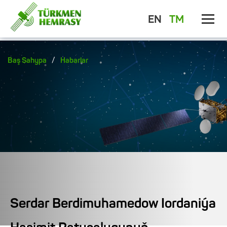
EN
TM
/
Baş Sahypa
Habarlar
Serdar Berdimuhamedow Iordaniýa