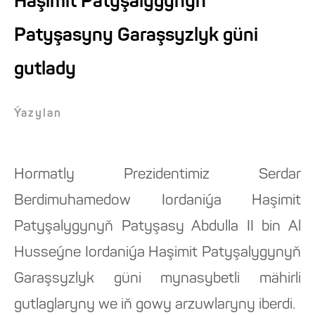
Haşimit Patyşalygynyň
Patyşasyny Garaşsyzlyk güni
gutlady
Ýazylan
Hormatly Prezidentimiz Serdar
Berdimuhamedow Iordaniýa Haşimit
Patyşalygynyň Patyşasy Abdulla II bin Al
Husseýne Iordaniýa Haşimit Patyşalygynyň
Garaşsyzlyk güni mynasybetli mähirli
gutlaglaryny we iň gowy arzuwlaryny iberdi.