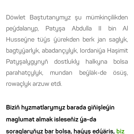
Döwlet Baştutanymyz şu mümkinçilikden
peýdalanyp, Patyşa Abdulla II bin Al
Husseýne tüýs ýürekden berk jan saglyk,
bagtyýarlyk, abadançylyk, Iordaniýa Haşimit
Patyşalygynyň dostlukly halkyna bolsa
parahatçylyk, mundan beýläk-de ösüş,
rowaçlyk arzuw etdi.
Biziň hyzmatlarymyz barada giňişleýin
maglumat almak isleseňiz ýa-da
soraglaryňyz bar bolsa, haýyş edýäris,
biz