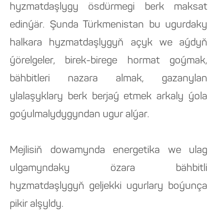
hyzmatdaşlygy ösdürmegi berk maksat
edinýär. Şunda Türkmenistan bu ugurdaky
halkara hyzmatdaşlygyň açyk we aýdyň
ýörelgeler, birek-birege hormat goýmak,
bähbitleri nazara almak, gazanylan
ylalaşyklary berk berjaý etmek arkaly ýola
goýulmalydygyndan ugur alýar.
Mejlisiň dowamynda energetika we ulag
ulgamyndaky özara bähbitli
hyzmatdaşlygyň geljekki ugurlary boýunça
pikir alşyldy.