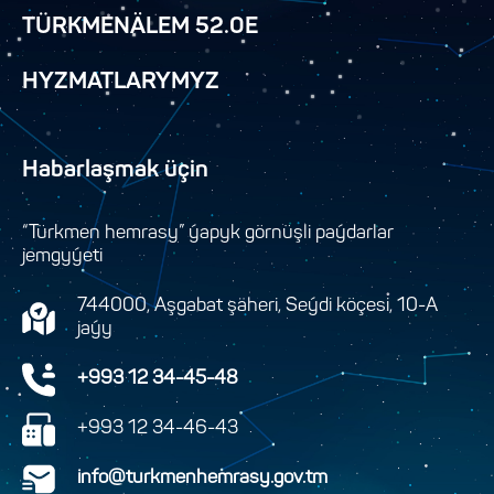
TÜRKMENÄLEM 52.0E
HYZMATLARYMYZ
Habarlaşmak üçin
“Türkmen hemrasy” ýapyk görnüşli paýdarlar
jemgyýeti
744000, Aşgabat şäheri, Seýdi köçesi, 10-A
jaýy
+993 12 34-45-48
+993 12 34-46-43
info@turkmenhemrasy.gov.tm