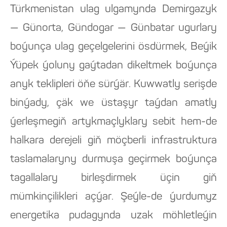
Türkmenistan ulag ulgamynda Demirgazyk
— Günorta, Gündogar — Günbatar ugurlary
boýunça ulag geçelgelerini ösdürmek, Beýik
Ýüpek ýoluny gaýtadan dikeltmek boýunça
anyk teklipleri öňe sürýär. Kuwwatly serişde
binýady, çäk we üstaşyr taýdan amatly
ýerleşmegiň artykmaçlyklary sebit hem-de
halkara derejeli giň möçberli infrastruktura
taslamalaryny durmuşa geçirmek boýunça
tagallalary birleşdirmek üçin giň
mümkinçilikleri açýar. Şeýle-de ýurdumyz
energetika pudagynda uzak möhletleýin