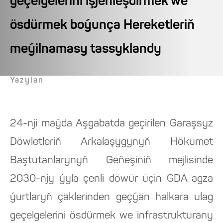
geçelgelerini işjeňleşdirmek we
ösdürmek boýunça Hereketleriň
meýilnamasy tassyklandy
Ýazylan
24-nji maýda Aşgabatda geçirilen Garaşsyz
Döwletleriň Arkalaşygynyň Hökümet
Baştutanlarynyň Geňeşiniň mejlisinde
2030-njy ýyla çenli döwür üçin GDA agza
ýurtlaryň çäklerinden geçýän halkara ulag
geçelgelerini ösdürmek we infrastrukturany