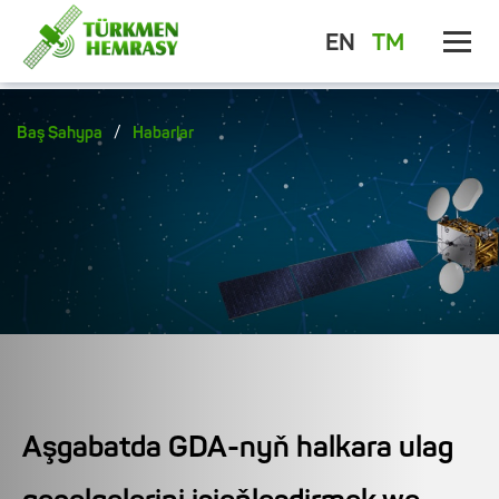
EN
TM
/
Baş Sahypa
Habarlar
Aşgabatda GDA-nyň halkara ulag