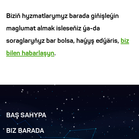
Biziň hyzmatlarymyz barada giňişleýin
maglumat almak isleseňiz ýa-da
soraglaryňyz bar bolsa, haýyş edýäris,
biz
bilen habarlaşyn
.
BAŞ SAHYPA
BIZ BARADA