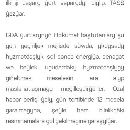
ilkinji daşary ýurt saparydyr diýlip, TASS
ýazýar.
GDA ýurtlarynyň Hökümet baştutanlary şu
gün geçiriljek mejlisde söwda, ykdysady
hyzmatdaşlyk, şol sanda energiýa, senagat
we beýleki ugurlardaky hyzmatdaşlygy
giňeltmek meselesini ara alyp
maslahatlaşmagy meýilleşdirýärler. Ozal
habar berlişi ýaly, gün tertibinde 12 meselä
garalmagyna, şeýle hem bilelikdäki
resminamalara gol çekilmegine garaşylýar.