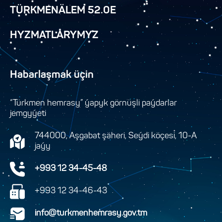
TÜRKMENÄLEM 52.0E
HYZMATLARYMYZ
Habarlaşmak üçin
“Türkmen hemrasy” ýapyk görnüşli paýdarlar
jemgyýeti
744000, Aşgabat şäheri, Seýdi köçesi, 10-A
jaýy
+993 12 34-45-48
+993 12 34-46-43
info@turkmenhemrasy.gov.tm