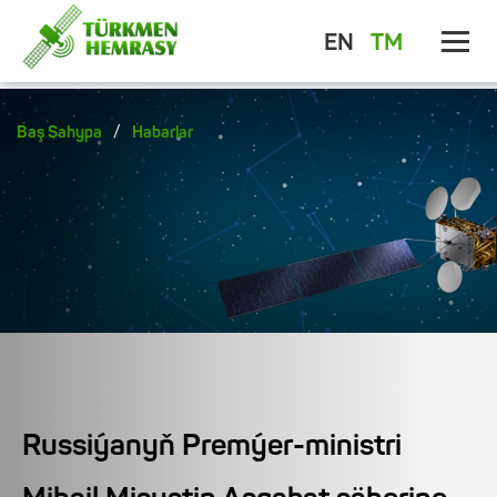
EN
TM
/
Baş Sahypa
Habarlar
Russiýanyň Premýer-ministri