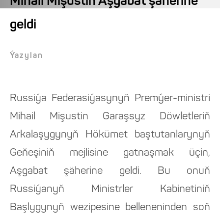
Mihail Mişustin Aşgabat şäherine
geldi
Ýazylan
Russiýa Federasiýasynyň Premýer-ministri
Mihail Mişustin Garaşsyz Döwletleriň
Arkalaşygynyň Hökümet baştutanlarynyň
Geňeşiniň mejlisine gatnaşmak üçin,
Aşgabat şäherine geldi. Bu onuň
Russiýanyň Ministrler Kabinetiniň
Başlygynyň wezipesine belleneninden soň