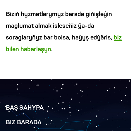
Biziň hyzmatlarymyz barada giňişleýin
maglumat almak isleseňiz ýa-da
soraglaryňyz bar bolsa, haýyş edýäris,
biz
bilen habarlaşyn
.
BAŞ SAHYPA
BIZ BARADA