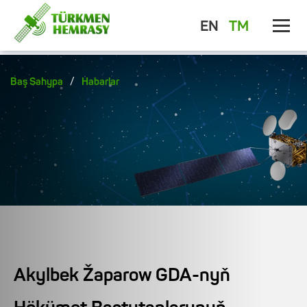
EN
TM
/
Baş Sahypa
Habarlar
Akylbek Žaparow GDA-nyň