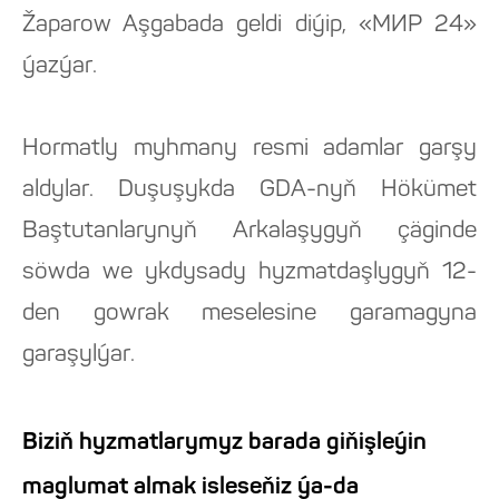
Žaparow Aşgabada geldi diýip, «МИР 24»
ýazýar.
Hormatly myhmany resmi adamlar garşy
aldylar. Duşuşykda GDA-nyň Hökümet
Baştutanlarynyň Arkalaşygyň çäginde
söwda we ykdysady hyzmatdaşlygyň 12-
den gowrak meselesine garamagyna
garaşylýar.
Biziň hyzmatlarymyz barada giňişleýin
maglumat almak isleseňiz ýa-da