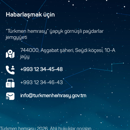
Habarlaşmak üçin
“Türkmen hemrasy” ýapyk görnüşli paýdarlar
jemgyýeti
744000, Aşgabat şäheri, Seýdi köçesi, 10-A
jaýy
+993 12 34-45-48
+993 12 34-46-43
info@turkmenhemrasy.gov.tm
Türkmen hemrasy 2026. Ähli hukuklar goralan