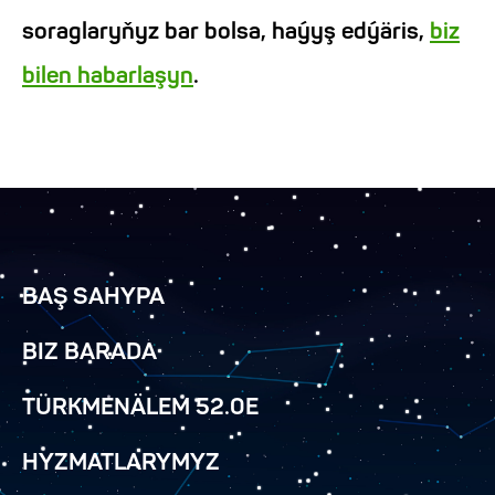
soraglaryňyz bar bolsa, haýyş edýäris,
biz
bilen habarlaşyn
.
BAŞ SAHYPA
BIZ BARADA
TÜRKMENÄLEM 52.0E
HYZMATLARYMYZ