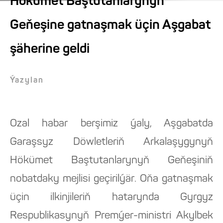
Hökümet Baştutanlarynyň
Geňeşine gatnaşmak üçin Aşgabat
şäherine geldi
Ýazylan
Ozal habar berşimiz ýaly, Aşgabatda
Garaşsyz Döwletleriň Arkalaşygynyň
Hökümet Baştutanlarynyň Geňeşiniň
nobatdaky mejlisi geçirilýär. Oňa gatnaşmak
üçin ilkinjileriň hatarynda Gyrgyz
Respublikasynyň Premýer-ministri Akylbek