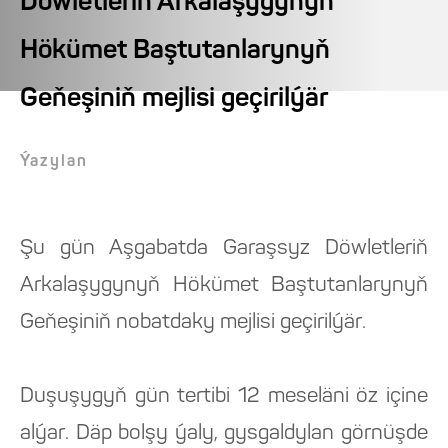
Döwletleriň Arkalaşygynyň
Hökümet Baştutanlarynyň
Geňeşiniň mejlisi geçirilýär
Ýazylan
Şu gün Aşgabatda Garaşsyz Döwletleriň
Arkalaşygynyň Hökümet Baştutanlarynyň
Geňeşiniň nobatdaky mejlisi geçirilýär.
Duşuşygyň gün tertibi 12 meseläni öz içine
alýar. Däp bolşy ýaly, gysgaldylan görnüşde