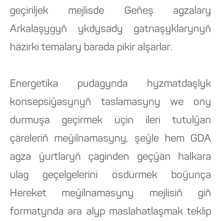
geçiriljek mejlisde Geňeş agzalary
Arkalaşygyň ykdysady gatnaşyklarynyň
häzirki temalary barada pikir alşarlar.
Energetika pudagynda hyzmatdaşlyk
konsepsiýasynyň taslamasyny we ony
durmuşa geçirmek üçin ileri tutulýan
çäreleriň meýilnamasyny, şeýle hem GDA
agza ýurtlaryň çäginden geçýän halkara
ulag geçelgelerini ösdürmek boýunça
Hereket meýilnamasyny mejlisiň giň
formatynda ara alyp maslahatlaşmak teklip