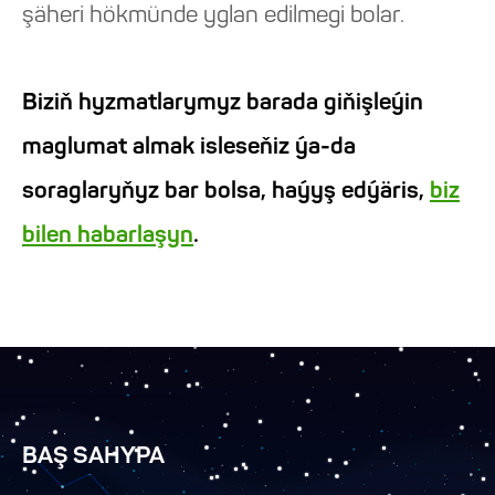
şäheri hökmünde yglan edilmegi bolar.
Biziň hyzmatlarymyz barada giňişleýin
maglumat almak isleseňiz ýa-da
soraglaryňyz bar bolsa, haýyş edýäris,
biz
bilen habarlaşyn
.
BAŞ SAHYPA