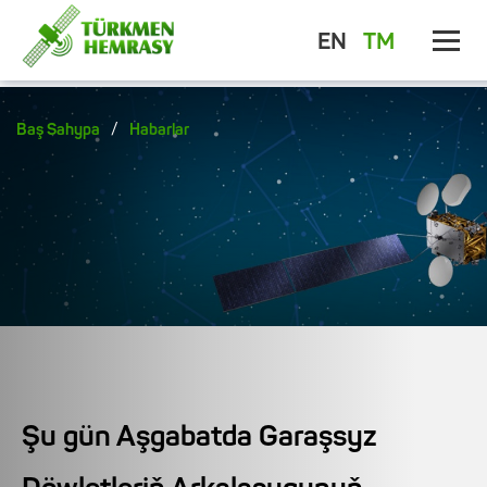
EN
TM
/
Baş Sahypa
Habarlar
Şu gün Aşgabatda Garaşsyz