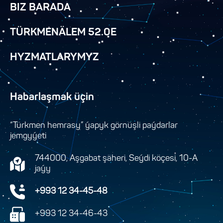
BIZ BARADA
TÜRKMENÄLEM 52.0E
HYZMATLARYMYZ
Habarlaşmak üçin
“Türkmen hemrasy” ýapyk görnüşli paýdarlar
jemgyýeti
744000, Aşgabat şäheri, Seýdi köçesi, 10-A
jaýy
+993 12 34-45-48
+993 12 34-46-43