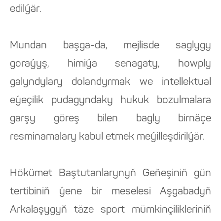
edilýär.
Mundan başga-da, mejlisde saglygy
goraýyş, himiýa senagaty, howply
galyndylary dolandyrmak we intellektual
eýeçilik pudagyndaky hukuk bozulmalara
garşy göreş bilen bagly birnäçe
resminamalary kabul etmek meýilleşdirilýär.
Hökümet Baştutanlarynyň Geňeşiniň gün
tertibiniň ýene bir meselesi Aşgabadyň
Arkalaşygyň täze sport mümkinçilikleriniň