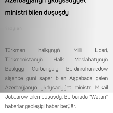
Azerbaýjanyň ykdysadyýet
ministri bilen duşuşdy
Ýazylan
Türkmen halkynyň Milli Lideri,
Türkmenistanyň Halk Maslahatynyň
Başlygy Gurbanguly Berdimuhamedow
sişenbe güni sapar bilen Aşgabada gelen
Azerbaýjanyň ykdysadyýet ministri Mikail
Jabbarow bilen duşuşdy. Bu barada “Watan”
habarlar gepleşigi habar berýär.