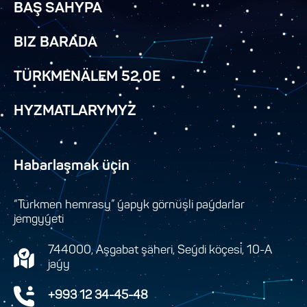
BAŞ SAHYPA
BIZ BARADA
TÜRKMENÄLEM 52.0E
HYZMATLARYMYZ
Habarlaşmak üçin
“Türkmen hemrasy” ýapyk görnüşli paýdarlar
jemgyýeti
744000, Aşgabat şäheri, Seýdi köçesi, 10-A
jaýy
+993 12 34-45-48