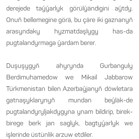
derejede taýýarlyk görülýändigini aýtdy.
Onuň bellemegine görä, bu çäre iki gaznanyň
arasyndaky hyzmatdaşlygy has-da
pugtalandyrmaga ýardam berer.
Duşuşygyň ahyrynda Gurbanguly
Berdimuhamedow we Mikail Jabbarow
Türkmenistan bilen Azerbaýjanyň döwletara
gatnaşyklarynyň mundan beýläk-de
pugtalandyryljakdygyna ynam bildirip, birek-
birege berk jan saglyk, bagtyýarlyk we
işlerinde üstünlik arzuw etdiler.