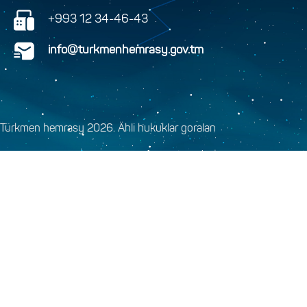
+993 12 34-46-43
info@turkmenhemrasy.gov.tm
Türkmen hemrasy 2026. Ähli hukuklar goralan