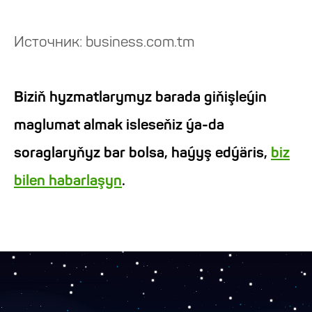
Источник: business.com.tm
Biziň hyzmatlarymyz barada giňişleýin
maglumat almak isleseňiz ýa-da
soraglaryňyz bar bolsa, haýyş edýäris,
biz
bilen habarlaşyn
.