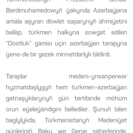
Türkmenistanyň Prezidenti Serdar
Berdimuhamedowyň ýakynda Azerbaýjana
amala aşyran döwlet saparynyň ähmiýetini
belläp, türkmen halkyna sowgat edilen
“Dostluk” gämisi üçin azerbaýjan tarapyna
ýene-de bir gezek minnetdarlyk bildirdi.
Taraplar medeni-ynsanperwer
hyzmatdaşlygyň hem türkmen-azerbaýjan
gatnaşyklarynyň gün tertibinde möhüm
orun eýeleýändigini bellediler. Şunuň bilen
baglylykda, Türkmenistanyň Medeniýet
günleriniň Baku we Genje şäherlerinde,