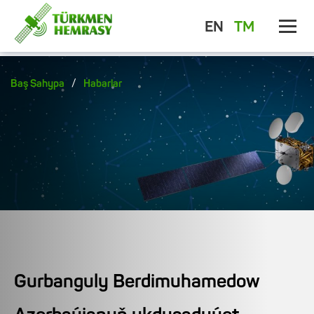
EN
TM
/
Baş Sahypa
Habarlar
Gurbanguly Berdimuhamedow