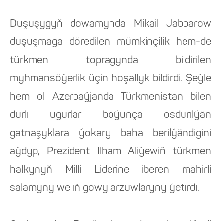
Duşuşygyň dowamynda Mikail Jabbarow
duşuşmaga döredilen mümkinçilik hem-de
türkmen topragynda bildirilen
myhmansöýerlik üçin hoşallyk bildirdi. Şeýle
hem ol Azerbaýjanda Türkmenistan bilen
dürli ugurlar boýunça ösdürilýän
gatnaşyklara ýokary baha berilýändigini
aýdyp, Prezident Ilham Aliýewiň türkmen
halkynyň Milli Liderine iberen mähirli
salamyny we iň gowy arzuwlaryny ýetirdi.