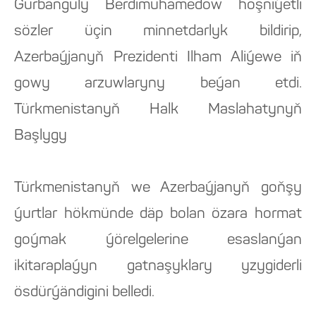
Gurbanguly Berdimuhamedow hoşniýetli
sözler üçin minnetdarlyk bildirip,
Azerbaýjanyň Prezidenti Ilham Aliýewe iň
gowy arzuwlaryny beýan etdi.
Türkmenistanyň Halk Maslahatynyň
Başlygy
Türkmenistanyň we Azerbaýjanyň goňşy
ýurtlar hökmünde däp bolan özara hormat
goýmak ýörelgelerine esaslanýan
ikitaraplaýyn gatnaşyklary yzygiderli
ösdürýändigini belledi.