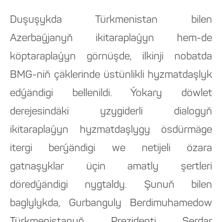
Duşuşykda Türkmenistan bilen
Azerbaýjanyň ikitaraplaýyn hem-de
köptaraplaýyn görnüşde, ilkinji nobatda
BMG-niň çäklerinde üstünlikli hyzmatdaşlyk
edýändigi bellenildi. Ýokary döwlet
derejesindäki yzygiderli dialogyň
ikitaraplaýyn hyzmatdaşlygy ösdürmäge
itergi berýändigi we netijeli özara
gatnaşyklar üçin amatly şertleri
döredýändigi nygtaldy. Şunuň bilen
baglylykda, Gurbanguly Berdimuhamedow