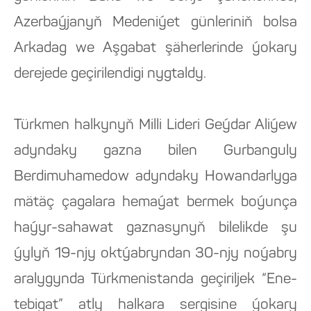
Azerbaýjanyň Medeniýet günleriniň bolsa
Arkadag we Aşgabat şäherlerinde ýokary
derejede geçirilendigi nygtaldy.
Türkmen halkynyň Milli Lideri Geýdar Aliýew
adyndaky gazna bilen Gurbanguly
Berdimuhamedow adyndaky Howandarlyga
mätäç çagalara hemaýat bermek boýunça
haýyr-sahawat gaznasynyň bilelikde şu
ýylyň 19-njy oktýabryndan 30-njy noýabry
aralygynda Türkmenistanda geçiriljek “Ene-
tebigat” atly halkara sergisine ýokary