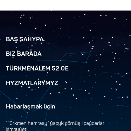
BAŞ SAHYPA
BIZ BARADA
TÜRKMENÄLEM 52.0E
HYZMATLARYMYZ
Habarlaşmak üçin
“Türkmen hemrasy” ýapyk görnüşli paýdarlar
jemgyýeti