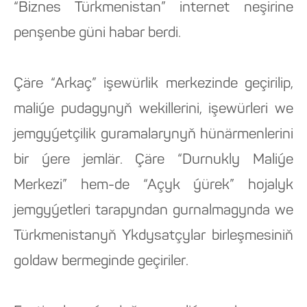
“Biznes Türkmenistan” internet neşirine
penşenbe güni habar berdi.
Çäre “Arkaç” işewürlik merkezinde geçirilip,
maliýe pudagynyň wekillerini, işewürleri we
jemgyýetçilik guramalarynyň hünärmenlerini
bir ýere jemlär. Çäre “Durnukly Maliýe
Merkezi” hem-de “Açyk ýürek” hojalyk
jemgyýetleri tarapyndan gurnalmagynda we
Türkmenistanyň Ykdysatçylar birleşmesiniň
goldaw bermeginde geçiriler.