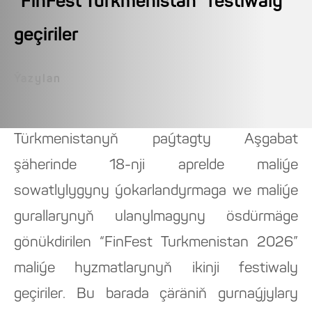
“FinFest Turkmenistan” festiwaly
geçiriler
Ýazylan
Türkmenistanyň paýtagty Aşgabat
şäherinde 18-nji aprelde maliýe
sowatlylygyny ýokarlandyrmaga we maliýe
gurallarynyň ulanylmagyny ösdürmäge
gönükdirilen “FinFest Turkmenistan 2026”
maliýe hyzmatlarynyň ikinji festiwaly
geçiriler. Bu barada çäräniň gurnaýjylary