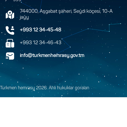
744000, Aşgabat şäheri, Seýdi köçesi, 10-A
jaýy
+993 12 34-45-48
+993 12 34-46-43
info@turkmenhemrasy.gov.tm
Türkmen hemrasy 2026. Ähli hukuklar goralan