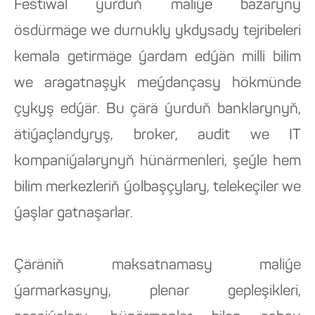
Festiwal ýurduň maliýe bazaryny
ösdürmäge we durnukly ykdysady tejribeleri
kemala getirmäge ýardam edýän milli bilim
we aragatnaşyk meýdançasy hökmünde
çykyş edýär. Bu çärä ýurduň banklarynyň,
ätiýaçlandyryş, broker, audit we IT
kompaniýalarynyň hünärmenleri, şeýle hem
bilim merkezleriň ýolbaşçylary, telekeçiler we
ýaşlar gatnaşarlar.
Çäräniň maksatnamasy maliýe
ýarmarkasyny, plenar gepleşikleri,