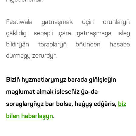
niýetlenendir.
Festiwala gatnaşmak üçin orunlaryň
çäklidigi sebäpli çärä gatnaşmaga isleg
bildirýän taraplaryň öňünden hasaba
durmagy zerurdyr.
Biziň hyzmatlarymyz barada giňişleýin
maglumat almak isleseňiz ýa-da
soraglaryňyz bar bolsa, haýyş edýäris,
biz
bilen habarlaşyn
.