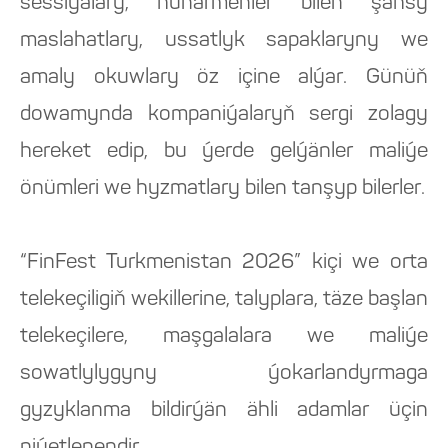
sessiýalary, hünärmenler bilen şahsy
maslahatlary, ussatlyk sapaklaryny we
amaly okuwlary öz içine alýar. Günüň
dowamynda kompaniýalaryň sergi zolagy
hereket edip, bu ýerde gelýänler maliýe
önümleri we hyzmatlary bilen tanşyp bilerler.
“FinFest Turkmenistan 2026” kiçi we orta
telekeçiligiň wekillerine, talyplara, täze başlan
telekeçilere, maşgalalara we maliýe
sowatlylygyny ýokarlandyrmaga
gyzyklanma bildirýän ähli adamlar üçin