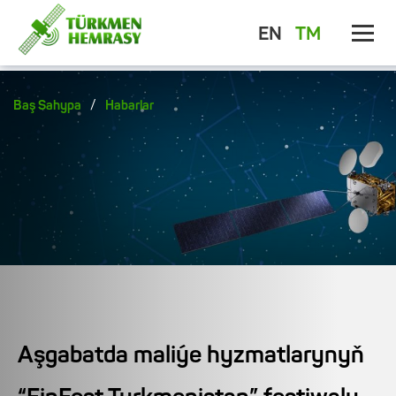
EN
TM
/
Baş Sahypa
Habarlar
Aşgabatda maliýe hyzmatlarynyň