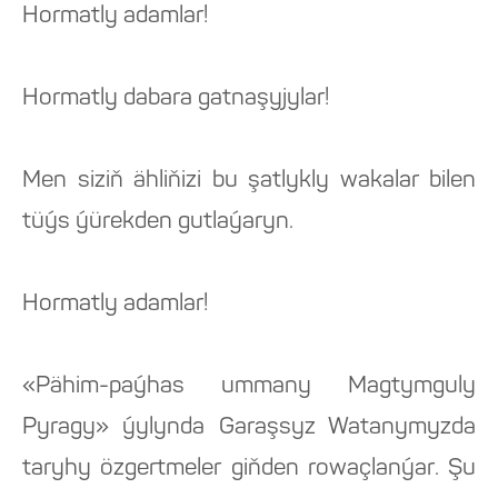
Hormatly adamlar!
Hormatly dabara gatnaşyjylar!
Men siziň ähliňizi bu şatlykly wakalar bilen
tüýs ýürekden gutlaýaryn.
Hormatly adamlar!
«Pähim-paýhas ummany Magtymguly
Pyragy» ýylynda Garaşsyz Watanymyzda
taryhy özgertmeler giňden rowaçlanýar. Şu