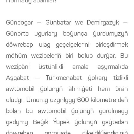
Hormatly adamlar!
Gündogar — Günbatar we Demirgazyk —
Günorta ugurlary boýunça ýurdumyzyň
döwrebap ulag geçelgelerini birleşdirmek
möhüm wezipeleriň biri bolup durýar. Bu
wezipäni üstünlikli amala aşyrmakda
Aşgabat — Türkmenabat ýokary tizlikli
awtomobil ýolunyň ähmiýeti hem örän
uludyr. Umumy uzynlygy 600 kilometre deň
bolan bu awtomobil ýolunyň gurulmagy
gadymy Beýik Ýüpek ýolunyň gaýtadan
döwrebap görnüşde dikeldilýändiginiň