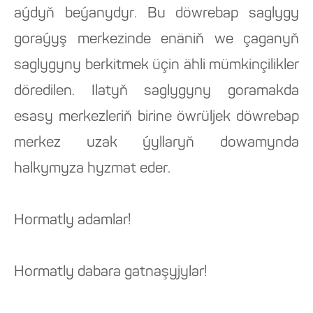
aýdyň beýanydyr. Bu döwrebap saglygy
goraýyş merkezinde enäniň we çaganyň
saglygyny berkitmek üçin ähli mümkinçilikler
döredilen. Ilatyň saglygyny goramakda
esasy merkezleriň birine öwrüljek döwrebap
merkez uzak ýyllaryň dowamynda
halkymyza hyzmat eder.
Hormatly adamlar!
Hormatly dabara gatnaşyjylar!