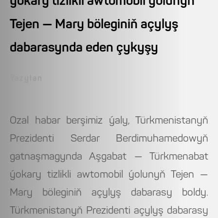
ýokary tizlikli awtomobil ýolunyň
Tejen — Mary böleginiň açylyş
dabarasynda eden çykyşy
Ýazylan
Ozal habar berşimiz ýaly, Türkmenistanyň
Prezidenti Serdar Berdimuhamedowyň
gatnaşmagynda Aşgabat — Türkmenabat
ýokary tizlikli awtomobil ýolunyň Tejen —
Mary böleginiň açylyş dabarasy boldy.
Türkmenistanyň Prezidenti açylyş dabarasy