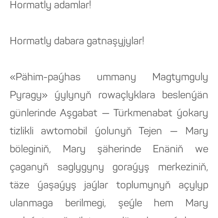
Hormatly adamlar!
Hormatly dabara gatnaşyjylar!
«Pähim-paýhas ummany Magtymguly
Pyragy» ýylynyň rowaçlyklara beslenýän
günlerinde Aşgabat — Türkmenabat ýokary
tizlikli awtomobil ýolunyň Tejen — Mary
böleginiň, Mary şäherinde Enäniň we
çaganyň saglygyny goraýyş merkeziniň,
täze ýaşaýyş jaýlar toplumynyň açylyp
ulanmaga berilmegi, şeýle hem Mary