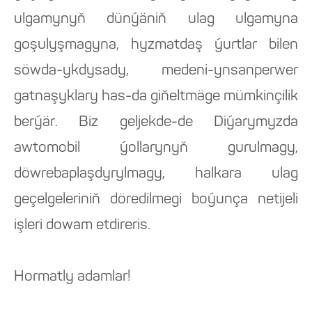
ulgamynyň dünýäniň ulag ulgamyna
goşulyşmagyna, hyzmatdaş ýurtlar bilen
söwda-ykdysady, medeni-ynsanperwer
gatnaşyklary has-da giňeltmäge mümkinçilik
berýär. Biz geljekde-de Diýarymyzda
awtomobil ýollarynyň gurulmagy,
döwrebaplaşdyrylmagy, halkara ulag
geçelgeleriniň döredilmegi boýunça netijeli
işleri dowam etdireris.
Hormatly adamlar!