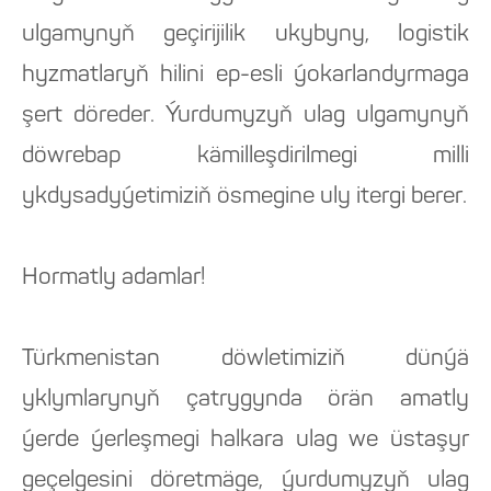
ulgamynyň geçirijilik ukybyny, logistik
hyzmatlaryň hilini ep-esli ýokarlandyrmaga
şert döreder. Ýurdumyzyň ulag ulgamynyň
döwrebap kämilleşdirilmegi milli
ykdysadyýetimiziň ösmegine uly itergi berer.
Hormatly adamlar!
Türkmenistan döwletimiziň dünýä
yklymlarynyň çatrygynda örän amatly
ýerde ýerleşmegi halkara ulag we üstaşyr
geçelgesini döretmäge, ýurdumyzyň ulag