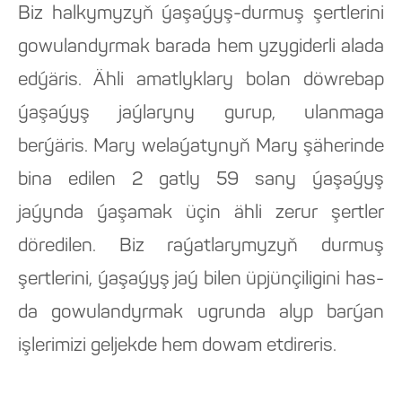
Biz halkymyzyň ýaşaýyş-durmuş şertlerini
gowulandyrmak barada hem yzygiderli alada
edýäris. Ähli amatlyklary bolan döwrebap
ýaşaýyş jaýlaryny gurup, ulanmaga
berýäris. Mary welaýatynyň Mary şäherinde
bina edilen 2 gatly 59 sany ýaşaýyş
jaýynda ýaşamak üçin ähli zerur şertler
döredilen. Biz raýatlarymyzyň durmuş
şertlerini, ýaşaýyş jaý bilen üpjünçiligini has-
da gowulandyrmak ugrunda alyp barýan
işlerimizi geljekde hem dowam etdireris.