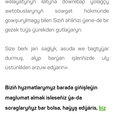
welaýatynyň ilatyna döwrebap ýolagçy
awtobuslarynyň sowgat hökmünde
gowşurylmagy bilen Siziň ähliňizi ýene-de bir
gezek tüýs ýürekden gutlaýaryn.
Size berk jan saglyk, asuda we bagtyýar
durmuş, alyp barýan işleriňizde uly
üstünlikleri arzuw edýärin».
Biziň hyzmatlarymyz barada giňişleýin
maglumat almak isleseňiz ýa-da
soraglaryňyz bar bolsa, haýyş edýäris,
biz