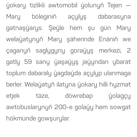
ýokary tizlikli awtomobil ýolunyň Tejen —
Mary böleginiň açylyş dabarasyna
gatnaşýarys. Şeýle hem şu gün Mary
welaýatynyň Mary şäherinde Enäniň we
çaganyň saglygyny goraýyş merkezi, 2
gatly 59 sany ýaşaýyş jaýyndan ybarat
toplum dabaraly ýagdaýda açylyp ulanmaga
berler. Welaýatyň ilatyna ýokary hilli hyzmat
etjek täze, döwrebap ýolagçy
awtobuslarynyň 200-e golaýy hem sowgat
hökmünde gowşurylar.