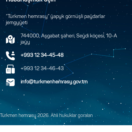
Habarlaşmak üçin
“Türkmen hemrasy” ýapyk görnüşli paýdarlar
jemgyýeti
744000, Aşgabat şäheri, Seýdi köçesi, 10-A
jaýy
+993 12 34-45-48
+993 12 34-46-43
info@turkmenhemrasy.gov.tm
Türkmen hemrasy 2026. Ähli hukuklar goralan