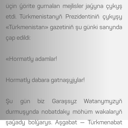
üçin ýörite gurnalan mejlisler jaýyna çykyş
etdi. Türkmenistanyň Prezidentiniň çykyşy
«Türkmenistan» gazetiniň şu günki sanynda
çap edildi:
«Hormatly adamlar!
Hormatly dabara gatnaşyjylar!
Şu gün biz Garaşsyz Watanymyzyň
durmuşynda nobatdaky möhüm wakalaryň
şaýady bolýarys. Aşgabat — Türkmenabat