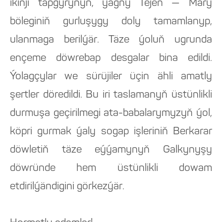
ikinji tapgyrynyň, ýagny Tejen — Mary
böleginiň gurluşygy doly tamamlanyp,
ulanmaga berilýär. Täze ýoluň ugrunda
ençeme döwrebap desgalar bina edildi.
Ýolagçylar we sürüjiler üçin ähli amatly
şertler döredildi. Bu iri taslamanyň üstünlikli
durmuşa geçirilmegi ata-babalarymyzyň ýol,
köpri gurmak ýaly sogap işleriniň Berkarar
döwletiň täze eýýamynyň Galkynyşy
döwründe hem üstünlikli dowam
etdirilýändigini görkezýär.