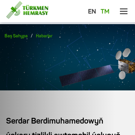
EN
TM
/
Baş Sahypa
Habarlar
Serdar Berdimuhamedowyň