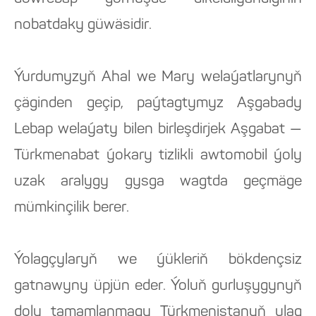
nobatdaky güwäsidir.
Ýurdumyzyň Ahal we Mary welaýatlarynyň
çäginden geçip, paýtagtymyz Aşgabady
Lebap welaýaty bilen birleşdirjek Aşgabat —
Türkmenabat ýokary tizlikli awtomobil ýoly
uzak aralygy gysga wagtda geçmäge
mümkinçilik berer.
Ýolagçylaryň we ýükleriň bökdençsiz
gatnawyny üpjün eder. Ýoluň gurluşygynyň
doly tamamlanmagy Türkmenistanyň ulag