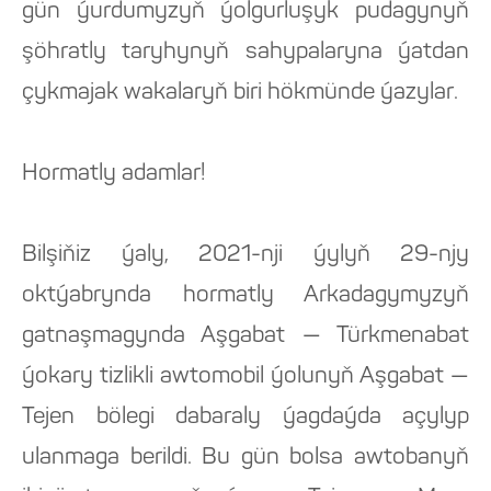
gün ýurdumyzyň ýolgurluşyk pudagynyň
şöhratly taryhynyň sahypalaryna ýatdan
çykmajak wakalaryň biri hökmünde ýazylar.
Hormatly adamlar!
Bilşiňiz ýaly, 2021-nji ýylyň 29-njy
oktýabrynda hormatly Arkadagymyzyň
gatnaşmagynda Aşgabat — Türkmenabat
ýokary tizlikli awtomobil ýolunyň Aşgabat —
Tejen bölegi dabaraly ýagdaýda açylyp
ulanmaga berildi. Bu gün bolsa awtobanyň