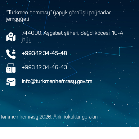
“Türkmen hemrasy” ýapyk görnüşli paýdarlar
jemgyýeti
744000, Aşgabat şäheri, Seýdi köçesi, 10-A
jaýy
+993 12 34-45-48
+993 12 34-46-43
info@turkmenhemrasy.gov.tm
Türkmen hemrasy 2026. Ähli hukuklar goralan