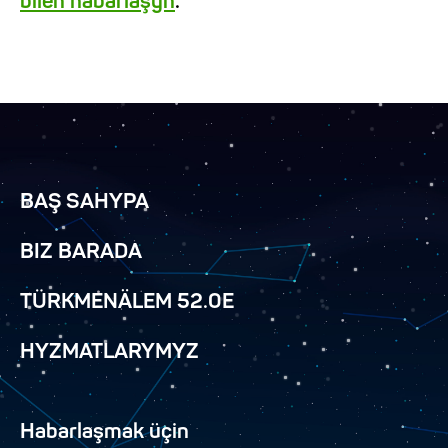
bilen habarlaşyn
.
BAŞ SAHYPA
BIZ BARADA
TÜRKMENÄLEM 52.0E
HYZMATLARYMYZ
Habarlaşmak üçin