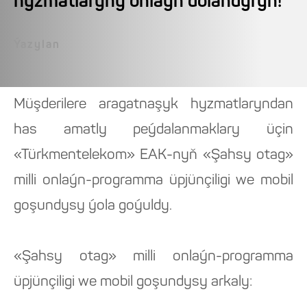
hyzmatlaryny onlaýn dolandyryň!
Ýazylan
Müşderilere aragatnaşyk hyzmatlaryndan
has amatly peýdalanmaklary üçin
«Türkmentelekom» EAK-nyň «Şahsy otag»
milli onlaýn-programma üpjünçiligi we mobil
goşundysy ýola goýuldy.
«Şahsy otag» milli onlaýn-programma
üpjünçiligi we mobil goşundysy arkaly: