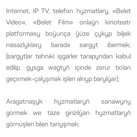
Internet, IP TV, telefon hyzmatlary, «Belet
Video», «Belet Film» onlaýn kinoteatr
platformasy boýunça ýüze çykyp biljek
näsazlyklary barada sargyt ibermek;
(sargytlar tehniki işgärler tarapyndan kabul
edilip, gysga wagtyň içinde zerur bolan
geçirmek-çalyşmak işleri alnyp barylýar);
Aragatnaşyk hyzmatlaryň sanawyny
görmek we täze girizilýän hyzmatlaryň
görnüşleri bilen tanyşmak;