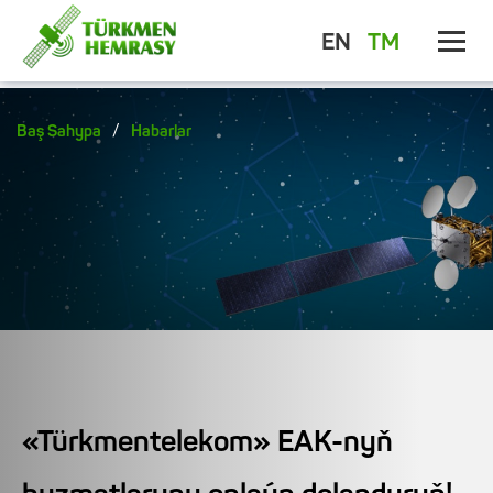
EN
TM
/
Baş Sahypa
Habarlar
«Türkmentelekom» EAK-nyň