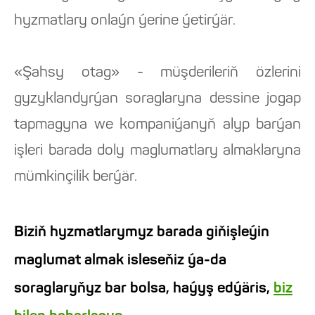
hyzmatlary onlaýn ýerine ýetirýär.
«Şahsy otag» - müşderileriň özlerini
gyzyklandyrýan soraglaryna dessine jogap
tapmagyna we kompaniýanyň alyp barýan
işleri barada doly maglumatlary almaklaryna
mümkinçilik berýär.
Biziň hyzmatlarymyz barada giňişleýin
maglumat almak isleseňiz ýa-da
soraglaryňyz bar bolsa, haýyş edýäris,
biz