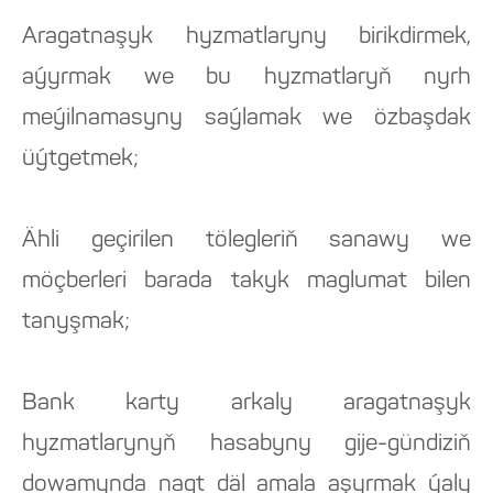
Aragatnaşyk hyzmatlaryny birikdirmek,
aýyrmak we bu hyzmatlaryň nyrh
meýilnamasyny saýlamak we özbaşdak
üýtgetmek;
Ähli geçirilen tölegleriň sanawy we
möçberleri barada takyk maglumat bilen
tanyşmak;
Bank karty arkaly aragatnaşyk
hyzmatlarynyň hasabyny gije-gündiziň
dowamynda nagt däl amala aşyrmak ýaly