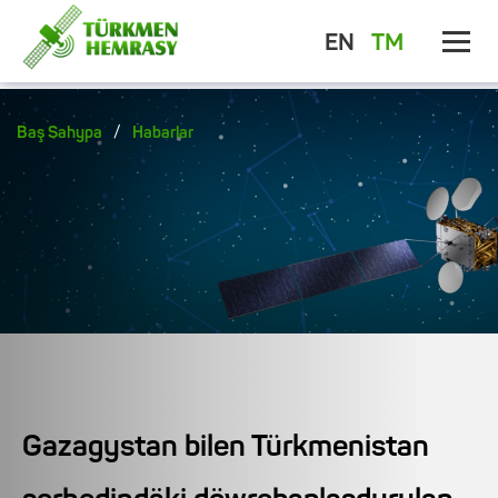
EN
TM
/
Baş Sahypa
Habarlar
Gazagystan bilen Türkmenistan