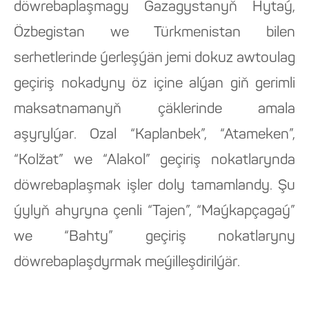
döwrebaplaşmagy Gazagystanyň Hytaý,
Özbegistan we Türkmenistan bilen
serhetlerinde ýerleşýän jemi dokuz awtoulag
geçiriş nokadyny öz içine alýan giň gerimli
maksatnamanyň çäklerinde amala
aşyrylýar. Ozal “Kaplanbek”, “Atameken”,
“Kolžat” we “Alakol” geçiriş nokatlarynda
döwrebaplaşmak işler doly tamamlandy. Şu
ýylyň ahyryna çenli “Tajen”, “Maýkapçagaý”
we “Bahty” geçiriş nokatlaryny
döwrebaplaşdyrmak meýilleşdirilýär.