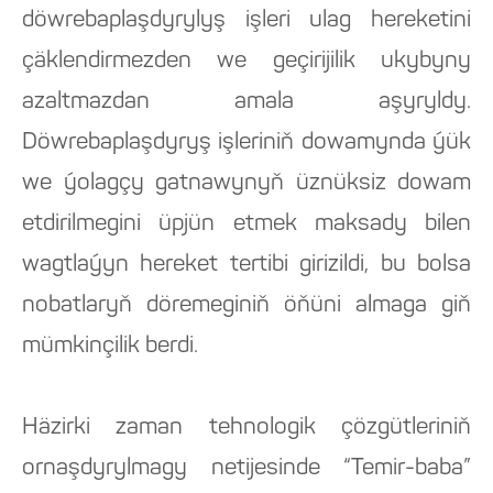
döwrebaplaşdyrylyş işleri ulag hereketini
çäklendirmezden we geçirijilik ukybyny
azaltmazdan amala aşyryldy.
Döwrebaplaşdyryş işleriniň dowamynda ýük
we ýolagçy gatnawynyň üznüksiz dowam
etdirilmegini üpjün etmek maksady bilen
wagtlaýyn hereket tertibi girizildi, bu bolsa
nobatlaryň döremeginiň öňüni almaga giň
mümkinçilik berdi.
Häzirki zaman tehnologik çözgütleriniň
ornaşdyrylmagy netijesinde “Temir-baba”