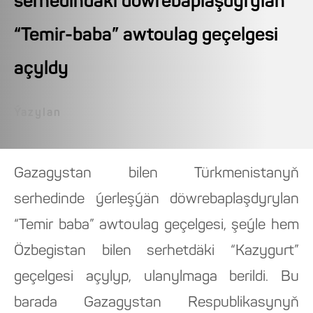
serhedindäki döwrebaplaşdyrylan
“Temir-baba” awtoulag geçelgesi
açyldy
Ýazylan
Gazagystan bilen Türkmenistanyň
serhedinde ýerleşýän döwrebaplaşdyrylan
“Temir baba” awtoulag geçelgesi, şeýle hem
Özbegistan bilen serhetdäki “Kazygurt”
geçelgesi açylyp, ulanylmaga berildi. Bu
barada Gazagystan Respublikasynyň