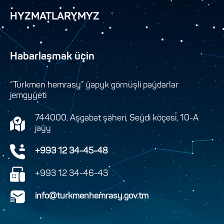
HYZMATLARYMYZ
Habarlaşmak üçin
“Türkmen hemrasy” ýapyk görnüşli paýdarlar
jemgyýeti
744000, Aşgabat şäheri, Seýdi köçesi, 10-A
jaýy
+993 12 34-45-48
+993 12 34-46-43
info@turkmenhemrasy.gov.tm