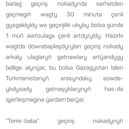
barlag geçiriş nokadynda serhetden
geçmegiň wagty 30 minuta çenli
gysgaldyldy we geçirijilik ukyby bolsa günde
1 müň awtoulaga çenli artdyryldy. Häzirki
wagtda döwrebaplaşdyrylan geçiriş nokady
arkaly ulaglaryň gatnawlary artýandygy
bellige alynýar, bu bolsa Gazagystan bilen
Türkmenistanyň arasyndaky söwda-
ykdysady gatnaşyklarynyň has-da
işjeňleşmegine ýardam berýär.
“Temir-baba” geçiriş nokadynyň