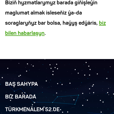
Biziň hyzmatlarymyz barada giňişleýin
maglumat almak isleseňiz ýa-da
soraglaryňyz bar bolsa, haýyş edýäris,
biz
bilen habarlaşyn
.
BAŞ SAHYPA
BIZ BARADA
TÜRKMENÄLEM 52.0E