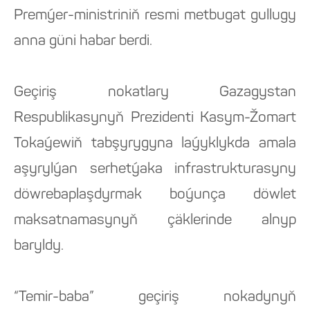
Premýer-ministriniň resmi metbugat gullugy
anna güni habar berdi.
Geçiriş nokatlary Gazagystan
Respublikasynyň Prezidenti Kasym-Žomart
Tokaýewiň tabşyrygyna laýyklykda amala
aşyrylýan serhetýaka infrastrukturasyny
döwrebaplaşdyrmak boýunça döwlet
maksatnamasynyň çäklerinde alnyp
baryldy.
“Temir-baba” geçiriş nokadynyň