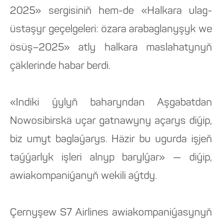
2025» sergisiniň hem-de «Halkara ulag-
üstaşyr geçelgeleri: özara arabaglanyşyk we
ösüş–2025» atly halkara maslahatynyň
çäklerinde habar berdi.
«Indiki ýylyň baharyndan Aşgabatdan
Nowosibirskä uçar gatnawyny açarys diýip,
biz umyt baglaýarys. Häzir bu ugurda işjeň
taýýarlyk işleri alnyp barylýar» — diýip,
awiakompaniýanyň wekili aýtdy.
Çernyşew S7 Airlines awiakompaniýasynyň