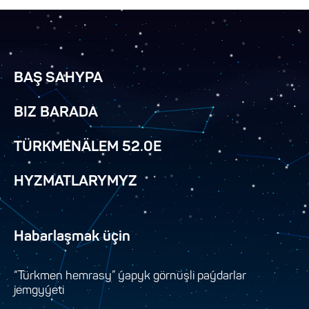
BAŞ SAHYPA
BIZ BARADA
TÜRKMENÄLEM 52.0E
HYZMATLARYMYZ
Habarlaşmak üçin
“Türkmen hemrasy” ýapyk görnüşli paýdarlar
jemgyýeti