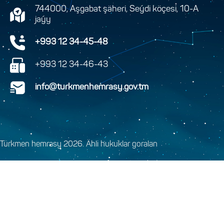
744000, Aşgabat şäheri, Seýdi köçesi, 10-A
jaýy
+993 12 34-45-48
+993 12 34-46-43
info@turkmenhemrasy.gov.tm
Türkmen hemrasy 2026. Ähli hukuklar goralan