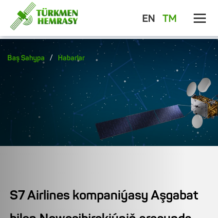
EN
TM
/
Baş Sahypa
Habarlar
S7 Airlines kompaniýasy Aşgabat