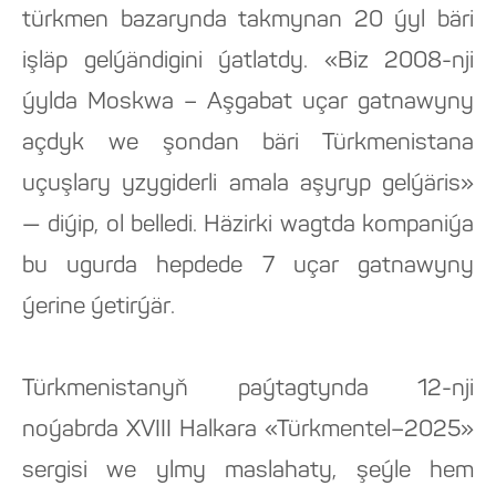
türkmen bazarynda takmynan 20 ýyl bäri
işläp gelýändigini ýatlatdy. «Biz 2008-nji
ýylda Moskwa – Aşgabat uçar gatnawyny
açdyk we şondan bäri Türkmenistana
uçuşlary yzygiderli amala aşyryp gelýäris»
— diýip, ol belledi. Häzirki wagtda kompaniýa
bu ugurda hepdede 7 uçar gatnawyny
ýerine ýetirýär.
Türkmenistanyň paýtagtynda 12-nji
noýabrda XVIII Halkara «Türkmentel–2025»
sergisi we ylmy maslahaty, şeýle hem