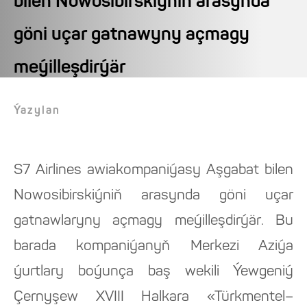
bilen Nowosibirskiýniň arasynda
göni uçar gatnawyny açmagy
meýilleşdirýär
Ýazylan
S7 Airlines awiakompaniýasy Aşgabat bilen
Nowosibirskiýniň arasynda göni uçar
gatnawlaryny açmagy meýilleşdirýär. Bu
barada kompaniýanyň Merkezi Aziýa
ýurtlary boýunça baş wekili Ýewgeniý
Çernyşew XVIII Halkara «Türkmentel–