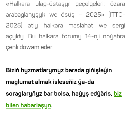
«Halkara ulag-üstaşyr geçelgeleri: özara
arabaglanyşyk we ösüş – 2025» (ITTC-
2025) atly halkara maslahat we sergi
açyldy. Bu halkara forumy 14-nji noýabra
çenli dowam eder.
Biziň hyzmatlarymyz barada giňişleýin
maglumat almak isleseňiz ýa-da
soraglaryňyz bar bolsa, haýyş edýäris,
biz
bilen habarlaşyn
.