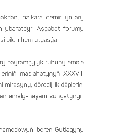
kdan, halkara demir ýollary
en ybaratdyr. Aşgabat forumy
i bilen hem utgaşýar.
ary baýramçylyk ruhuny emele
lleriniň maslahatynyň XXXVIII
mirasyny, döredijilik däplerini
olan amaly-haşam sungatynyň
muhamedowyň iberen Gutlagyny