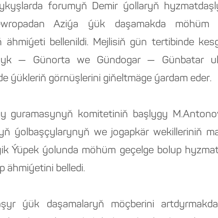
 Çykyşlarda forumyň Demir ýollaryň hyzmatda
 Ýewropadan Aziýa ýük daşamakda möhüm s
 ähmiýeti bellenildi. Mejlisiň gün tertibinde kes
azyk — Günorta we Gündogar — Günbatar ula
 ýükleriň görnüşlerini giňeltmäge ýardam eder.
gy guramasynyň komitetiniň başlygy M.Antono
nyň ýolbaşçylarynyň we jogapkär wekilleriniň ma
ýik Ýüpek ýolunda möhüm geçelge bolup hyzma
 ähmiýetini belledi.
aşyr ýük daşamalaryň möçberini artdyrmakda