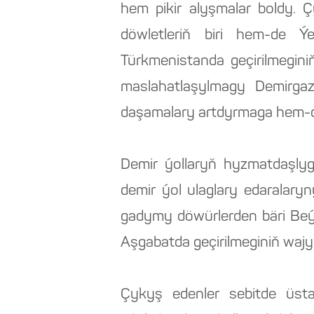
hem pikir alyşmalar boldy.
döwletleriň biri hem-de
Türkmenistanda geçirilmeginiň
maslahatlaşylmagy Demirg
daşamalary artdyrmaga hem-de
Demir ýollaryň hyzmatdaşly
demir ýol ulaglary edaralary
gadymy döwürlerden bäri Be
Aşgabatda geçirilmeginiň wajyp
Çykyş edenler sebitde üst