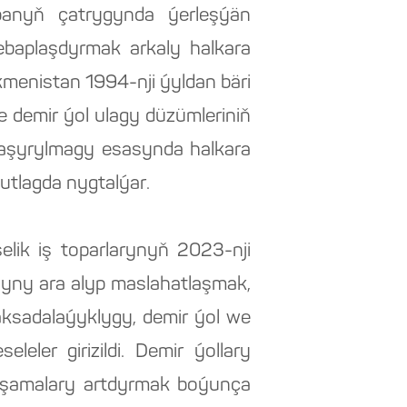
opanyň çatrygynda ýerleşýän
ebaplaşdyrmak arkaly halkara
rkmenistan 1994-nji ýyldan bäri
 demir ýol ulagy düzümleriniň
a aşyrylmagy esasynda halkara
utlagda nygtalýar.
elik iş toparlarynyň 2023-nji
asyny ara alyp maslahatlaşmak,
ksadalaýyklygy, demir ýol we
eler girizildi. Demir ýollary
 daşamalary artdyrmak boýunça