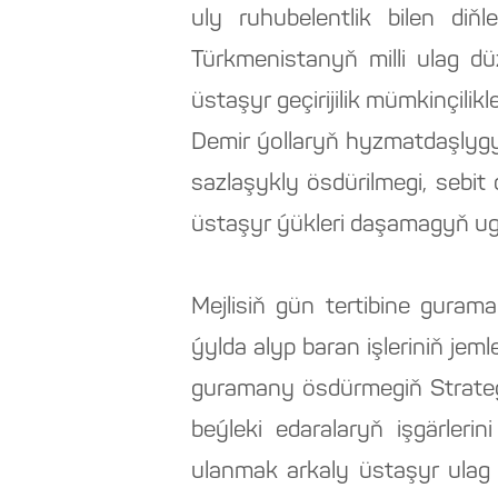
uly ruhubelentlik bilen di
Türkmenistanyň milli ulag d
üstaşyr geçirijilik mümkinçili
Demir ýollaryň hyzmatdaşlygy
sazlaşykly ösdürilmegi, sebi
üstaşyr ýükleri daşamagyň ugu
Mejlisiň gün tertibine guram
ýylda alyp baran işleriniň je
guramany ösdürmegiň Strateg
beýleki edaralaryň işgärleri
ulanmak arkaly üstaşyr ulag 