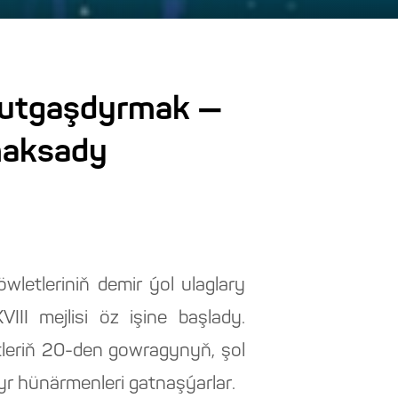
e utgaşdyrmak —
maksady
etleriniň demir ýol ulaglary
II mejlisi öz işine başlady.
tleriň 20-den gowragynyň, şol
yr hünärmenleri gatnaşýarlar.