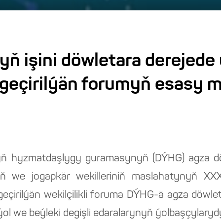
yň işini döwletara derejed
geçirilýän forumyň esasy 
ň hyzmatdaşlygy guramasynyň (DÝHG) agza döwl
ň we jogapkär wekilleriniň maslahatynyň XXXVI
irilýän wekilçilikli foruma DÝHG-ä agza döwle
l we beýleki degişli edaralarynyň ýolbaşçylaryd