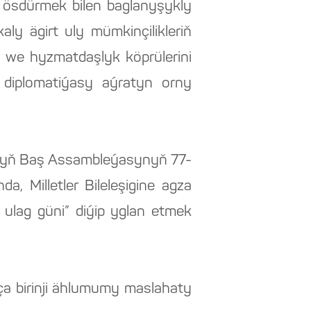
e ösdürmek bilen baglanyşykly
y ägirt uly mümkinçilikleriň
uk we hyzmatdaşlyk köprülerini
 diplomatiýasy aýratyn orny
synyň Baş Assambleýasynyň 77-
, Milletler Bileleşigine agza
ulag güni” diýip yglan etmek
a birinji ählumumy maslahaty