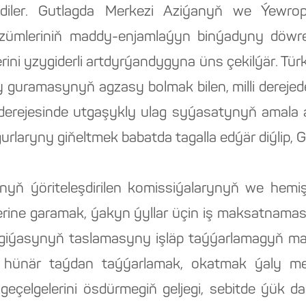
ňlediler. Gutlagda Merkezi Aziýanyň we Ýewr
üzümleriniň maddy-enjamlaýyn binýadyny döwr
klerini yzygiderli artdyrýandygyna üns çekilýär. Tü
 guramasynyň agzasy bolmak bilen, milli derejede
t derejesinde utgaşykly ulag syýasatynyň amal
rlaryny giňeltmek babatda tagalla edýär diýlip, G
anyň ýöriteleşdirilen komissiýalarynyň we hemiş
mlerine garamak, ýakyn ýyllar üçin iş maksatnam
iýasynyň taslamasyny işläp taýýarlamagyň ma
ni hünär taýdan taýýarlamak, okatmak ýaly mesel
geçelgelerini ösdürmegiň geljegi, sebitde ýük