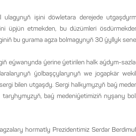
ulagynyň işini döwletara derejede utgaşdyrma
gini üpjün etmekden, bu düzümleri ösdürmekd
iginiň bu gurama agza bolmagynyň 30 ýyllyk senes
ň eýwanynda ýerine ýetirilen halk aýdym-sazl
edaralarynyň ýolbaşçylarynyň we jogapkär weki
n sergi bilen utgaşdy. Sergi halkymyzyň baý medeni 
y taryhymyzyň, baý medeniýetimiziň nyşany b
 agzalary hormatly Prezidentimiz Serdar Berdi