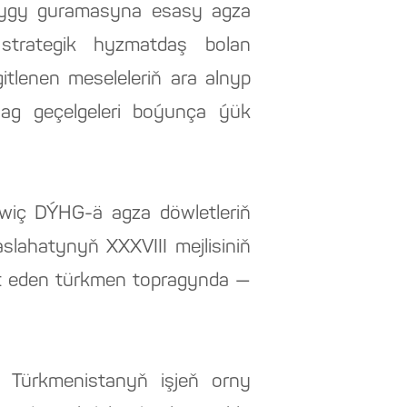
şlygy guramasyna esasy agza
trategik hyzmatdaş bolan
gitlenen meseleleriň ara alnyp
g geçelgeleri boýunça ýük
wiç DÝHG-ä agza döwletleriň
slahatynyň XXXVIII mejlisiniň
t eden türkmen topragynda —
 Türkmenistanyň işjeň orny