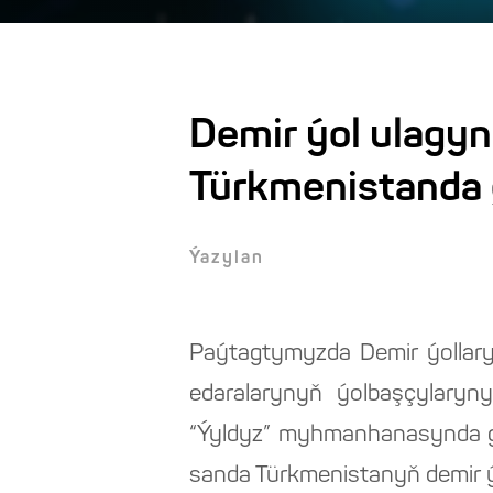
Demir ýol ulagyn
Türkmenistanda 
Ýazylan
Paýtagtymyzda Demir ýollary
edaralarynyň ýolbaşçylaryny
“Ýyldyz” myhmanhanasynda geç
sanda Türkmenistanyň demir ýo