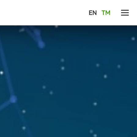
EN
TM