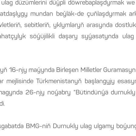
n, ulag düzümlerini düýpli döwrebaplaşdyrmak w
matdaşlygy mundan beýläk-de çuňlaşdyrmak arkal
letleriň, sebitleriň, yklymlaryň arasynda dostl
hatçylyk söýüjilikli daşary syýasatynda ulag
ylyň 16-njy maýynda Birleşen Milletler Gurama
ar mejlisinde Türkmenistanyň başlangyjy esasynda
amagynda 26-njy noýabry “Bütindünýä durnukly 
i.
şgabatda BMG-niň Durnukly ulag ulgamy boýunç