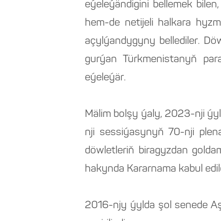
eýeleýändigini bellemek bile
hem-de netijeli halkara hyz
açylýandygyny bellediler. Döw
gurýan Türkmenistanyň para
eýeleýär.
Mälim bolşy ýaly, 2023-nji ý
nji sessiýasynyň 70-nji plen
döwletleriň biragyzdan gold
hakynda Kararnama kabul edild
2016-njy ýylda şol senede A