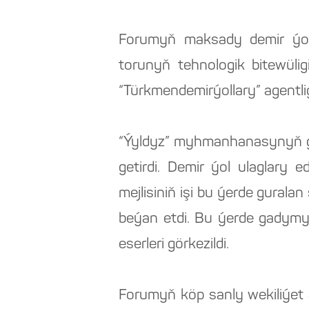
Forumyň maksady demir ýol 
torunyň tehnologik bitewüli
“Türkmendemirýollary” agentl
“Ýyldyz” myhmanhanasynyň gi
getirdi. Demir ýol ulaglary 
mejlisiniň işi bu ýerde gurala
beýan etdi. Bu ýerde gadym
eserleri görkezildi.
Forumyň köp sanly wekiliýet