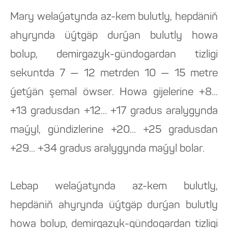
Mary welaýatynda az-kem bulutly, hepdäniň
ahyrynda üýtgäp durýan bulutly howa
bolup, demirgazyk-gündogardan tizligi
sekuntda 7 — 12 metrden 10 — 15 metre
ýetýän şemal öwser. Howa gijelerine +8...
+13 gradusdan +12... +17 gradus aralygynda
maýyl, gündizlerine +20... +25 gradusdan
+29... +34 gradus aralygynda maýyl bolar.
Lebap welaýatynda az-kem bulutly,
hepdäniň ahyrynda üýtgäp durýan bulutly
howa bolup, demirgazyk-gündogardan tizligi