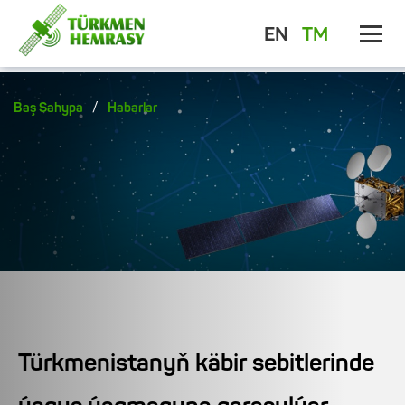
EN
TM
/
Baş Sahypa
Habarlar
Türkmenistanyň käbir sebitlerinde