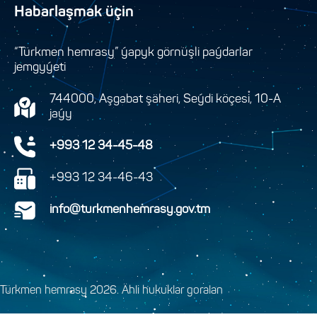
Habarlaşmak üçin
“Türkmen hemrasy” ýapyk görnüşli paýdarlar
jemgyýeti
744000, Aşgabat şäheri, Seýdi köçesi, 10-A
jaýy
+993 12 34-45-48
+993 12 34-46-43
info@turkmenhemrasy.gov.tm
Türkmen hemrasy 2026. Ähli hukuklar goralan