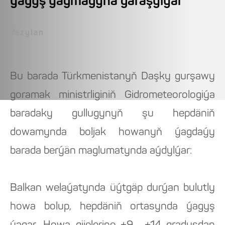
ýagyş ýagmagyna garaşylýar
Ýazylan
Bu barada Türkmenistanyň Daşky gurşawy
goramak ministrliginiň Gidrometeorologiýa
baradaky gul­­lugynyň şu hepdäniň
dowamynda boljak howanyň ýagdaýy
barada berýän maglumatynda aýdylýar:
Balkan welaýatynda üýtgäp durýan bulutly
howa bolup, hepdäniň ortasynda ýagyş