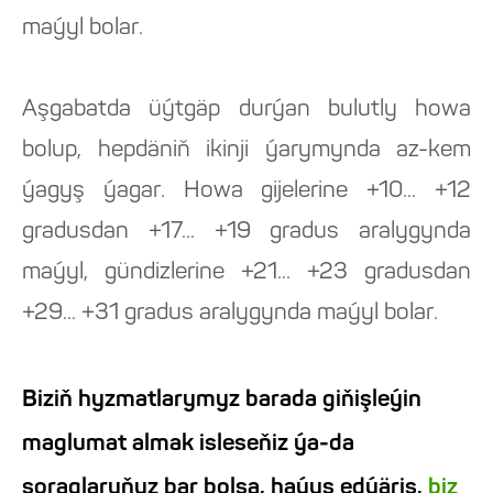
maýyl bolar.
Aşgabatda üýtgäp durýan bulutly howa
bolup, hepdäniň ikinji ýarymynda az-kem
ýagyş ýagar. Howa gijelerine +10... +12
gradusdan +17... +19 gradus aralygynda
maýyl, gündizlerine +21... +23 gradusdan
+29... +31 gradus aralygynda maýyl bolar.
Biziň hyzmatlarymyz barada giňişleýin
maglumat almak isleseňiz ýa-da
soraglaryňyz bar bolsa, haýyş edýäris,
biz