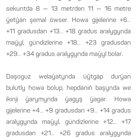
sekuntda 8 — 13 metrden 11 — 16 metre
ýetýän şemal öwser. Howa gijelerine +6...
+11 gradusdan +13... +18 gradus aralygynda
maýyl, gündizlerine +18... +23 gradusdan
+29... +34 gradus aralygynda maýyl bolar.
Daşoguz welaýatynda üýtgäp durýan
bulutly howa bolup, hepdäniň başynda we
ikinji ýarymynda ýagyş ýagar. Howa
gijelerine +4... +9 gradusdan +9... +14 gradus
aralygynda maýyl, gündizlerine +12... +17
gradusdan +21... +26 gradus aralygynda