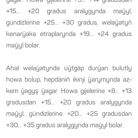
ýagar. Howa gijelerine +9... +14 gradusdan
+15... +20 gradus aralygynda maýyl,
gündizlerine +25... +30 gradus, welaýatyň
kenarýaka etraplarynda +19... +24 gradus
maýyl bolar.
Ahal welaýatynda üýtgäp durýan bulutly
howa bolup, hepdäniň ikinji ýarymynda az-
kem ýagyş ýagar. Howa gijelerine +8... +13
gradusdan +15... +20 gradus aralygynda
maýyl, gündizlerine +20... +25 gradusdan
+30... +35 gradus aralygynda maýyl bolar.