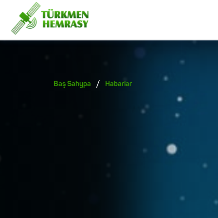
/
Baş Sahypa
Habarlar