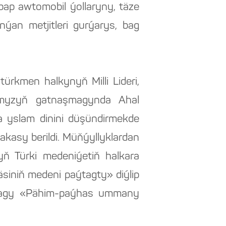
bap awtomobil ýollaryny, täze
ýan metjitleri gurýarys, bag
ürkmen halkynyň Milli Lideri,
ymyzyň gatnaşmagynda Ahal
 yslam dinini düşündirmekde
kasy berildi. Müňýyllyklardan
ň Türki medeniýetiň halkara
iniň medeni paýtagty» diýlip
gaşmagy «Pähim-paýhas ummany