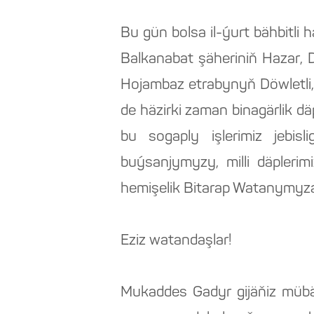
Bu gün bolsa il-ýurt bähbitli
Balkanabat şäheriniň Hazar,
Hojambaz etrabynyň Döwletli
de häzirki zaman binagärlik dä
bu sogaply işlerimiz jebisl
buýsanjymyzy, milli däpleri
hemişelik Bitarap Watanymyza
Eziz watandaşlar!
Mukaddes Gadyr gijäňiz mübä