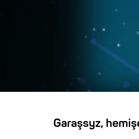
Garaşsyz, hemiş