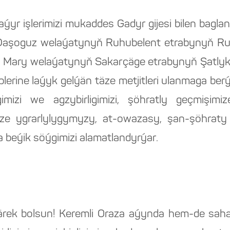
 haýyr işlerimizi mukaddes Gadyr gijesi bilen bag
 Daşoguz welaýatynyň Ruhubelent etrabynyň R
, Mary welaýatynyň Sakarçäge etrabynyň Şatly
plerine laýyk gelýän täze metjitleri ulanmaga ber
igimizi we agzybirligimizi, şöhratly geçmişimi
mize ygrarlylygymyzy, at-owazasy, şan-şöhrat
 beýik söýgimizi alamatlandyrýar.
rek bolsun! Keremli Oraza aýynda hem-de saha