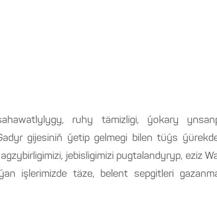
hawatlylygy, ruhy tämizligi, ýokary ynsanpe
yr gijesiniň ýetip gelmegi bilen tüýs ýürekde
gzybirligimizi, jebisligimizi pugtalandyryp, ezi
n işlerimizde täze, belent sepgitleri gazan