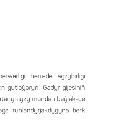
rwerligi hem-de agzybirligi
n gutlaýaryn. Gadyr gijesiniň
z Watanymyzy mundan beýläk-de
maga ruhlandyrjakdygyna berk