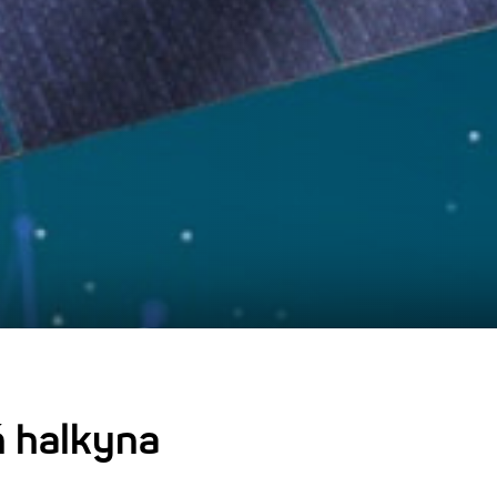
ň halkyna