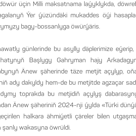
döwür üçin Milli maksatnama laýyklykda, döwre
atagalanyň Ýer ýüzündäki mukaddes öýi hasaplan
ýarymyzy bagy-bossanlyga öwürýäris.
tly günlerinde bu asylly däplerimize eýerip, t
ahatynyň Başlygy Gahryman hajy Arkadag
bynyň Änew şäherinde täze metjit açylyp, oňa
iň ady dakyldy hem-de bu metjitde agzaçar sada
adymy toprakda bu metjidiň açylyş dabarasyny
an Änew şäheriniň 2024-nji ýylda «Türki dünýäs
geçirilen halkara ähmiýetli çäreler bilen ut
şanly wakasyna öwrüldi.