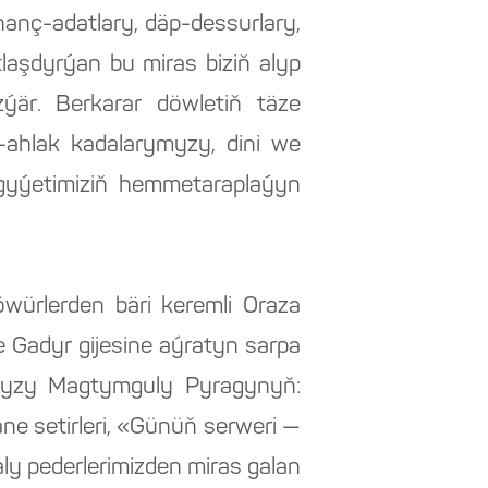
nç-adatlary, däp-dessurlary,
laşdyrýan bu miras biziň alyp
zýär. Berkarar döwletiň täze
ahlak kadalarymyzy, dini we
yýetimiziň hemmetaraplaýyn
würlerden bäri keremli Oraza
 Gadyr gijesine aýratyn sarpa
ldyzy Magtymguly Pyragynyň:
ne setirleri, «Günüň serweri —
aly pederlerimizden miras galan