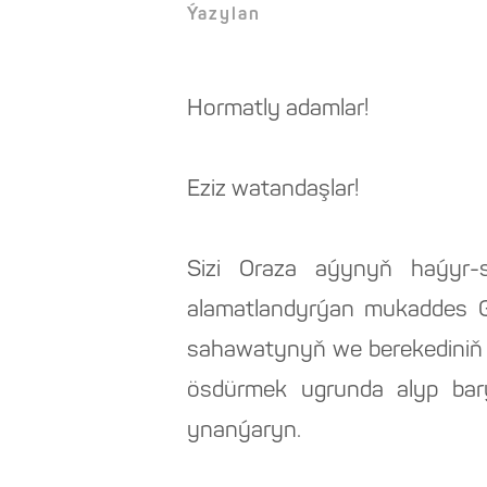
Ýazylan
Hormatly adamlar!
Eziz watandaşlar!
Sizi Oraza aýynyň haýyr-sa
alamatlandyrýan mukaddes Gad
sahawatynyň we berekediniň a
ösdürmek ugrunda alyp barýa
ynanýaryn.