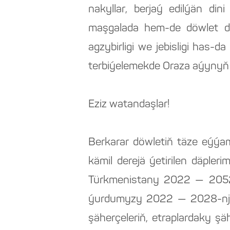
nakyllar, berjaý edilýän di
maşgalada hem-de döwlet der
agzybirligi we jebisligi has-d
terbiýelemekde Oraza aýynyň 
Eziz watandaşlar!
Berkarar döwletiň täze eýýam
kämil derejä ýetirilen däple
Türkmenistany 2022 — 2052-
ýurdumyzy 2022 — 2028-nji
şäherçeleriň, etraplardaky ş