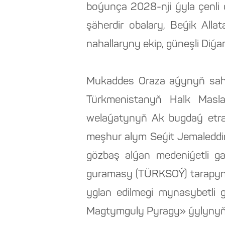
boýunça 2028-nji ýyla çenli 
şäherdir obalary, Beýik All
nahallaryny ekip, güneşli Di
Mukaddes Oraza aýynyň sahawa
Türkmenistanyň Halk Masl
welaýatynyň Ak bugdaý etra
meşhur alym Seýit Jemaleddin
gözbaş alýan medeniýetli g
guramasy (TÜRKSOÝ) tarapynd
yglan edilmegi mynasybetli 
Magtymguly Pyragy» ýylynyň 