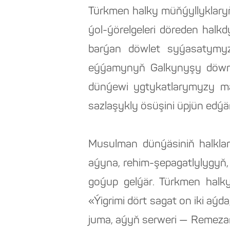
Türkmen halky müňýyllyklary
ýol-ýörelgeleri döreden halk
barýan döwlet syýasatymyzyň
eýýamynyň Galkynyşy döwrün
dünýewi ygtykatlarymyzy m
sazlaşykly ösüşini üpjün edýär
Musulman dünýäsiniň halklar
aýyna, rehim-şepagatlylygyň,
goýup gelýär. Türkmen halk
«Ýigrimi dört sagat on iki aý
juma, aýyň serweri — Remezan»,