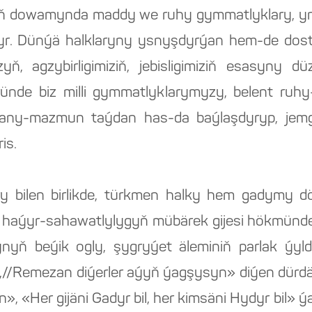
ň dowamynda maddy we ruhy gymmatlyklary, yna
dyr. Dünýä halklaryny ysnyşdyrýan hem-de dost
, agzybirligimiziň, jebisligimiziň esasyny dü
de biz milli gymmatlyklarymyzy, belent ruhy-
any-mazmun taýdan has-da baýlaşdyryp, jemg
is.
y bilen birlikde, türkmen halky hem gadymy dö
 haýyr-sahawatlylygyň mübärek gijesi hökmünde
ynyň beýik ogly, şygryýet äleminiň parlak ýy
da,//Remezan diýerler aýyň ýagşysyn» diýen dürdä
 «Her gijäni Gadyr bil, her kimsäni Hydyr bil» ý