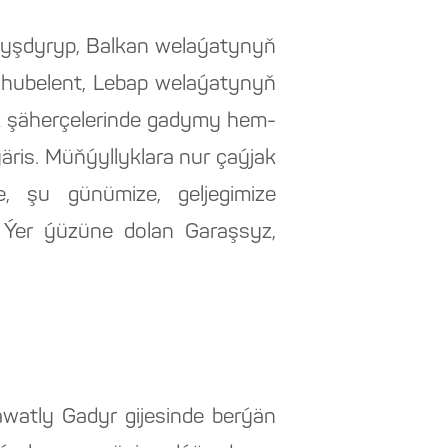
lanyşdyryp, Balkan welaýatynyň
uhubelent, Lebap welaýatynyň
k şäherçelerinde gadymy hem-
ýäris. Müňýyllyklara nur çaýjak
ze, şu günümize, geljegimize
y Ýer ýüzüne dolan Garaşsyz,
watly Gadyr gijesinde berýän