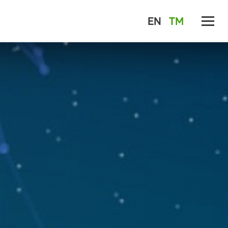
EN
TM