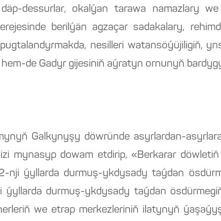
ni däp-dessurlar, okalýan tarawa namazlary we 
ejesinde berilýän agzaçar sadakalary, rehimda
a pugtalandyrmakda, nesilleri watansöýüjiligiň, 
hem-de Gadyr gijesiniň aýratyn ornunyň bardyg
ynyň Galkynyşy döwründe asyrlardan-asyrlara, nes
rimizi mynasyp dowam etdirip, «Berkarar döwle
nji ýyllarda durmuş-ykdysady taýdan ösdürm
 ýyllarda durmuş-ykdysady taýdan ösdürmegiň
äherleriň we etrap merkezleriniň ilatynyň ýaşaýy