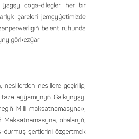
ýagşy doga-dilegler, her bir
rlyk çäreleri jemgyýetimizde
ynsanperwerligiň belent ruhunda
yny görkezýär.
illerden-nesillere geçirilip,
tiň täze eýýamynyň Galkynyşy:
egiň Milli maksatnamasyna»,
 Maksatnamasyna, obalaryň,
ş-durmuş şertlerini özgertmek