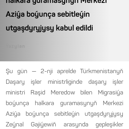
halkara guramasynyň Merkezi
Aziýa boýunça sebitleýin
utgaşdyryjysy kabul edildi
Ýazylan
Şu gün — 2-nji aprelde Türkmenistanyň
Daşary işler ministrliginde daşary işler
ministri Raşid Meredow bilen Migrasiýa
boýunça halkara guramasynyň Merkezi
Aziýa boýunça sebitleýin utgaşdyryjysy
Zeýnal Gajiýewiň arasynda gepleşikler