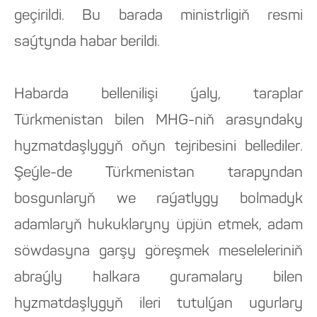
geçirildi. Bu barada ministrligiň resmi
saýtynda habar berildi.
Habarda bellenilişi ýaly, taraplar
Türkmenistan bilen MHG-niň arasyndaky
hyzmatdaşlygyň oňyn tejribesini bellediler.
Şeýle-de Türkmenistan tarapyndan
bosgunlaryň we raýatlygy bolmadyk
adamlaryň hukuklaryny üpjün etmek, adam
söwdasyna garşy göreşmek meseleleriniň
abraýly halkara guramalary bilen
hyzmatdaşlygyň ileri tutulýan ugurlary