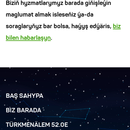
Biziň hyzmatlarymyz barada giňişleýin
maglumat almak isleseňiz ýa-da
soraglaryňyz bar bolsa, haýyş edýäris,
biz
bilen habarlaşyn
.
BAŞ SAHYPA
BIZ BARADA
TÜRKMENÄLEM 52.0E