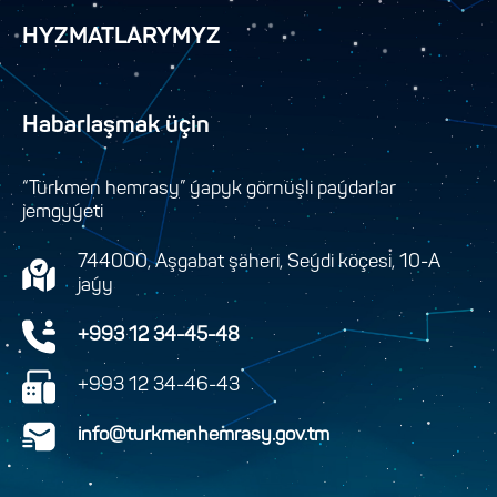
HYZMATLARYMYZ
Habarlaşmak üçin
“Türkmen hemrasy” ýapyk görnüşli paýdarlar
jemgyýeti
744000, Aşgabat şäheri, Seýdi köçesi, 10-A
jaýy
+993 12 34-45-48
+993 12 34-46-43
info@turkmenhemrasy.gov.tm