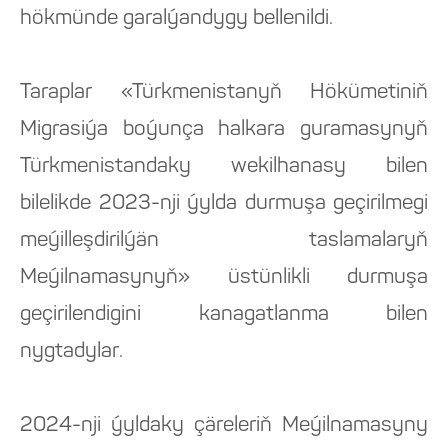
hökmünde garalýandygy bellenildi.
Taraplar «Türkmenistanyň Hökümetiniň
Migrasiýa boýunça halkara guramasynyň
Türkmenistandaky wekilhanasy bilen
bilelikde 2023-nji ýylda durmuşa geçirilmegi
meýilleşdirilýän taslamalaryň
Meýilnamasynyň» üstünlikli durmuşa
geçirilendigini kanagatlanma bilen
nygtadylar.
2024-nji ýyldaky çäreleriň Meýilnamasyny