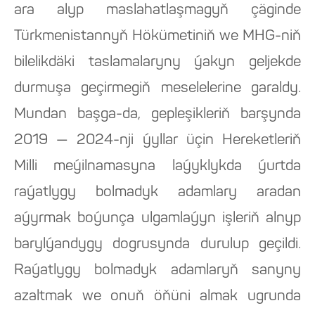
ara alyp maslahatlaşmagyň çäginde
Türkmenistannyň Hökümetiniň we MHG-niň
bilelikdäki taslamalaryny ýakyn geljekde
durmuşa geçirmegiň meselelerine garaldy.
Mundan başga-da, gepleşikleriň barşynda
2019 — 2024-nji ýyllar üçin Hereketleriň
Milli meýilnamasyna laýyklykda ýurtda
raýatlygy bolmadyk adamlary aradan
aýyrmak boýunça ulgamlaýyn işleriň alnyp
barylýandygy dogrusynda durulup geçildi.
Raýatlygy bolmadyk adamlaryň sanyny
azaltmak we onuň öňüni almak ugrunda