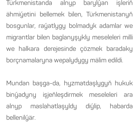
Türkmenistanda alnyp barylýan işleriň
ähmiýetini bellemek bilen, Türkmenistanyň
bosgunlar, raýatlygy bolmadyk adamlar we
migrantlar bilen baglanyşykly meseleleri milli
we halkara derejesinde çözmek baradaky
borçnamalaryna wepalydygy mälim edildi.
Mundan başga-da, hyzmatdaşlygyň hukuk
binýadyny işjeňleşdirmek meseleleri ara
alnyp maslahatlaşyldy diýlip, habarda
bellenilýär.