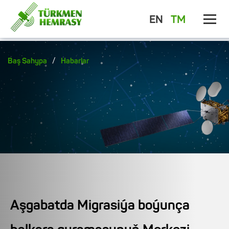
EN
TM
/
Baş Sahypa
Habarlar
Aşgabatda Migrasiýa boýunça