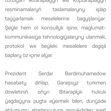
tutulýan ikitaraplaýyn we köptaraplaýyn
resminamalaryň taslamalaryny işläp
taýýarlamak meselelerine bagyşlanýar.
Şeýle hem ol konsullyk işine, maglumat-
kommunikasiýa tehnologiýalaryny ulanmak,
protokol we beýleki meselelere degişli
baplary öz içine alýar.
Prezident Serdar Berdimuhamedow
hasabaty diňläp, Garaşsyz türkmen
döwletiniň oňyn Bitaraplyk hukuk
ýagdaýyna pugta eýermek bilen, dünýäde
ählumumy abadançylyga gönükdirilen işjeň