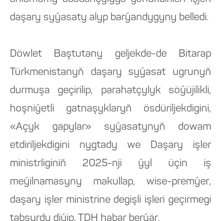
daşary syýasaty alyp barýandygyny belledi.
Döwlet Baştutany geljekde-de Bitarap
Türkmenistanyň daşary syýasat ugrunyň
durmuşa geçirilip, parahatçylyk söýüjilikli,
hoşniýetli gatnaşyklaryň ösdüriljekdigini,
«Açyk gapylar» syýasatynyň dowam
etdiriljekdigini nygtady we Daşary işler
ministrliginiň 2025-nji ýyl üçin iş
meýilnamasyny makullap, wise-premýer,
daşary işler ministrine degişli işleri geçirmegi
tabşyrdy diýip, TDH habar berýär.