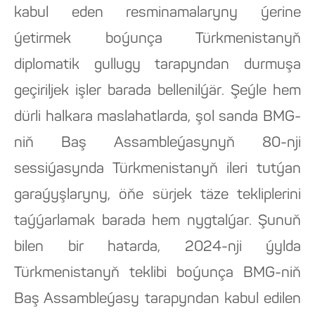
kabul eden resminamalaryny ýerine
ýetirmek boýunça Türkmenistanyň
diplomatik gullugy tarapyndan durmuşa
geçiriljek işler barada bellenilýär. Şeýle hem
dürli halkara maslahatlarda, şol sanda BMG-
niň Baş Assambleýasynyň 80-nji
sessiýasynda Türkmenistanyň ileri tutýan
garaýyşlaryny, öňe sürjek täze tekliplerini
taýýarlamak barada hem nygtalýar. Şunuň
bilen bir hatarda, 2024-nji ýylda
Türkmenistanyň teklibi boýunça BMG-niň
Baş Assambleýasy tarapyndan kabul edilen