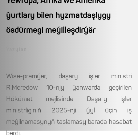
Ýewropa, Afrika we Amerika
ýurtlary bilen hyzmatdaşlygy
ösdürmegi meýilleşdirýär
Ýazylan
Wise-premýer, daşary işler ministri
R.Meredow 10-njy ýanwarda geçirilen
Hökümet mejlisinde Daşary işler
ministrliginiň 2025-nji ýyl üçin iş
meýilnamasynyň taslamasy barada hasabat
berdi.