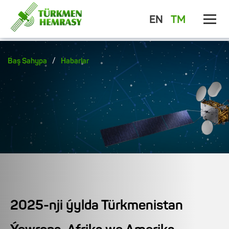
EN
TM
/
Baş Sahypa
Habarlar
2025-nji ýylda Türkmenistan