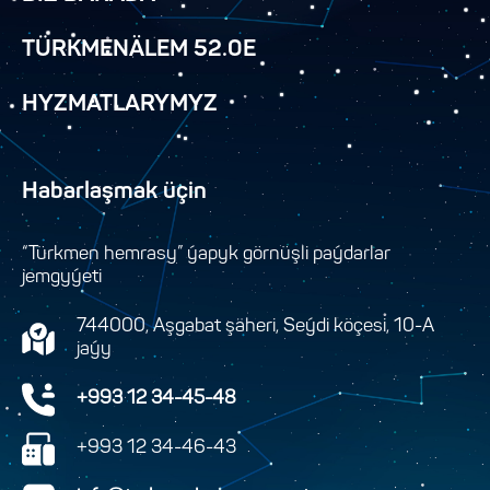
TÜRKMENÄLEM 52.0E
HYZMATLARYMYZ
Habarlaşmak üçin
“Türkmen hemrasy” ýapyk görnüşli paýdarlar
jemgyýeti
744000, Aşgabat şäheri, Seýdi köçesi, 10-A
jaýy
+993 12 34-45-48
+993 12 34-46-43