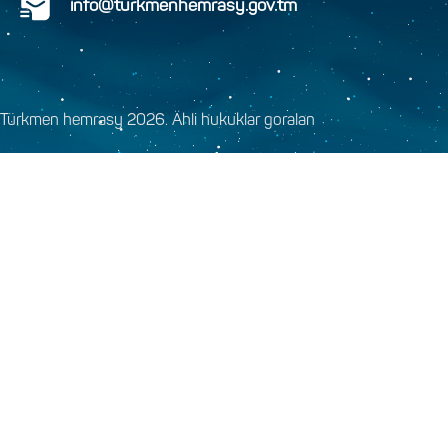
info@turkmenhemrasy.gov.tm
Türkmen hemrasy 2026. Ähli hukuklar goralan