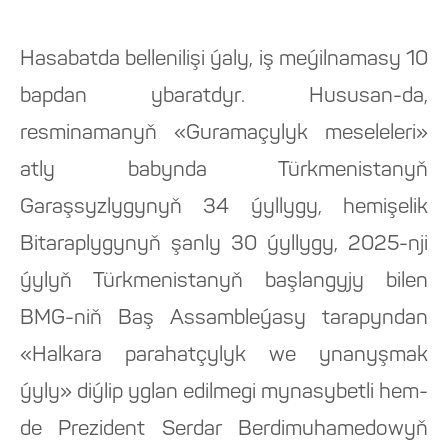
Hasabatda bellenilişi ýaly, iş meýilnamasy 10
bapdan ybaratdyr. Hususan-da,
resminamanyň «Guramaçylyk meseleleri»
atly babynda Türkmenistanyň
Garaşsyzlygynyň 34 ýyllygy, hemişelik
Bitaraplygynyň şanly 30 ýyllygy, 2025-nji
ýylyň Türkmenistanyň başlangyjy bilen
BMG-niň Baş Assambleýasy tarapyndan
«Halkara parahatçylyk we ynanyşmak
ýyly» diýlip yglan edilmegi mynasybetli hem-
de Prezident Serdar Berdimuhamedowyň