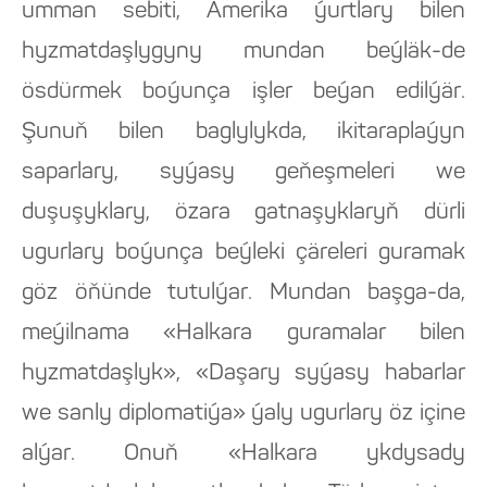
umman sebiti, Amerika ýurtlary bilen
hyzmatdaşlygyny mundan beýläk-de
ösdürmek boýunça işler beýan edilýär.
Şunuň bilen baglylykda, ikitaraplaýyn
saparlary, syýasy geňeşmeleri we
duşuşyklary, özara gatnaşyklaryň dürli
ugurlary boýunça beýleki çäreleri guramak
göz öňünde tutulýar. Mundan başga-da,
meýilnama «Halkara guramalar bilen
hyzmatdaşlyk», «Daşary syýasy habarlar
we sanly diplomatiýa» ýaly ugurlary öz içine
alýar. Onuň «Halkara ykdysady