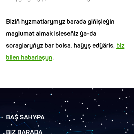
Biziň hyzmatlarymyz barada giňişleýin
maglumat almak isleseňiz ýa-da
soraglaryňyz bar bolsa, haýyş edýäris,
biz
bilen habarlaşyn
.
BAŞ SAHYPA
BIZ BARADA