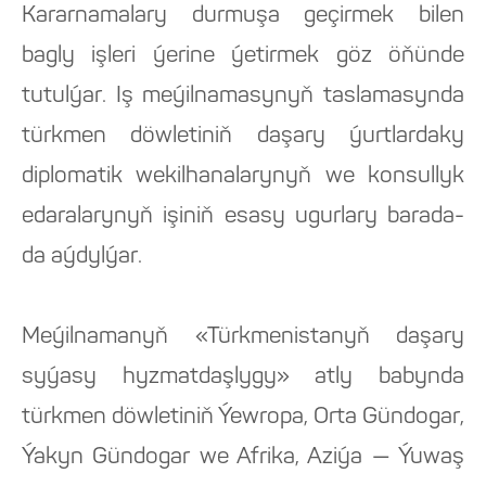
Kararnamalary durmuşa geçirmek bilen
bagly işleri ýerine ýetirmek göz öňünde
tutulýar. Iş meýilnamasynyň taslamasynda
türkmen döwletiniň daşary ýurtlardaky
diplomatik wekilhanalarynyň we konsullyk
edaralarynyň işiniň esasy ugurlary barada-
da aýdylýar.
Meýilnamanyň «Türkmenistanyň daşary
syýasy hyzmatdaşlygy» atly babynda
türkmen döwletiniň Ýewropa, Orta Gündogar,
Ýakyn Gündogar we Afrika, Aziýa — Ýuwaş