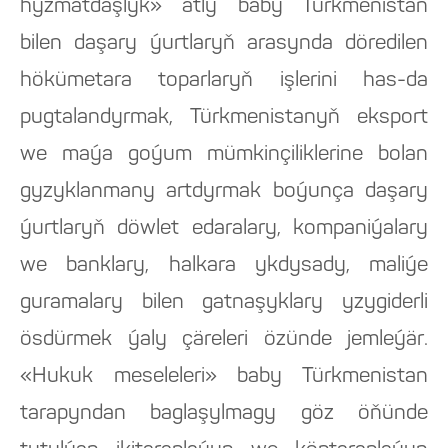
hyzmatdaşlyk» atly baby Türkmenistan
bilen daşary ýurtlaryň arasynda döredilen
hökümetara toparlaryň işlerini has-da
pugtalandyrmak, Türkmenistanyň eksport
we maýa goýum mümkinçiliklerine bolan
gyzyklanmany artdyrmak boýunça daşary
ýurtlaryň döwlet edaralary, kompaniýalary
we banklary, halkara ykdysady, maliýe
guramalary bilen gatnaşyklary yzygiderli
ösdürmek ýaly çäreleri özünde jemleýär.
«Hukuk meseleleri» baby Türkmenistan
tarapyndan baglaşylmagy göz öňünde