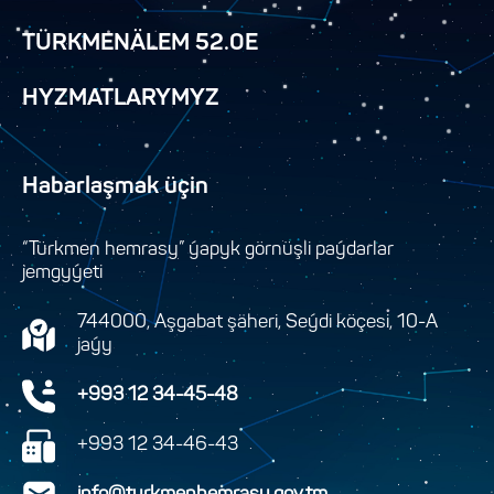
TÜRKMENÄLEM 52.0E
HYZMATLARYMYZ
Habarlaşmak üçin
“Türkmen hemrasy” ýapyk görnüşli paýdarlar
jemgyýeti
744000, Aşgabat şäheri, Seýdi köçesi, 10-A
jaýy
+993 12 34-45-48
+993 12 34-46-43