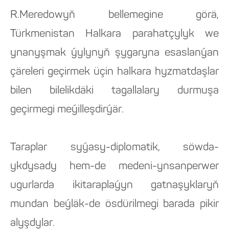
R.Meredowyň bellemegine görä,
Türkmenistan Halkara parahatçylyk we
ynanyşmak ýylynyň şygaryna esaslanýan
çäreleri geçirmek üçin halkara hyzmatdaşlar
bilen bilelikdäki tagallalary durmuşa
geçirmegi meýilleşdirýär.
Taraplar syýasy-diplomatik, söwda-
ykdysady hem-de medeni-ynsanperwer
ugurlarda ikitaraplaýyn gatnaşyklaryň
mundan beýläk-de ösdürilmegi barada pikir
alyşdylar.