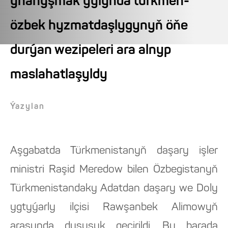
ynanyşmak ýylynda türkmen-
özbek hyzmatdaşlygynyň öňe
durýan wezipeleri ara alnyp
maslahatlaşyldy
Ýazylan
Aşgabatda Türkmenistanyň daşary işler
ministri Raşid Meredow bilen Özbegistanyň
Türkmenistandaky Adatdan daşary we Doly
ygtyýarly ilçisi Rawşanbek Alimowyň
arasynda duşuşyk geçirildi. Bu barada