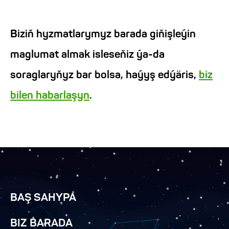
Biziň hyzmatlarymyz barada giňişleýin
maglumat almak isleseňiz ýa-da
soraglaryňyz bar bolsa, haýyş edýäris,
biz
bilen habarlaşyn
.
BAŞ SAHYPA
BIZ BARADA