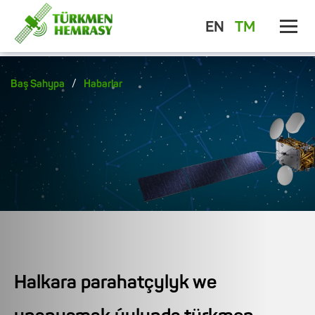
EN
TM
/
Baş Sahypa
Habarlar
Halkara parahatçylyk we