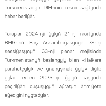
Türkmenistanyň DIM-iniň resmi saýtynda
habar berilýär.
Taraplar 2024-nji ýylyň 21-nji martynda
BMG-niň Baş Assambleýasynyň 78-nji
sessiýasynyň 63-nji plenar mejlisinde
Türkmenistanyň başlangyjy bilen «Halkara
parahatçylyk we ynanyşmak ýyly» diýlip
yglan edilen 2025-nji ýylyň başynda
geçirilýän duşuşygyň aýratyn ähmiýete
eýedigini nygtadylar.