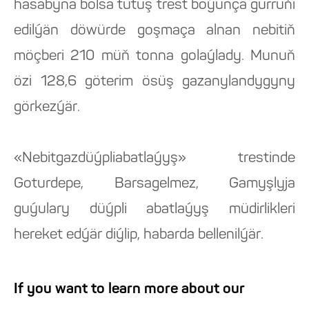
hasabyna bolsa tutuş trest boýunça gürrüňi
edilýän döwürde goşmaça alnan nebitiň
möçberi 210 müň tonna golaýlady. Munuň
özi 128,6 göterim ösüş gazanylandygyny
görkezýär.
«Nebitgazdüýpliabatlaýyş» trestinde
Goturdepe, Barsagelmez, Gamyşlyja
guýulary düýpli abatlaýyş müdirlikleri
hereket edýär diýlip, habarda bellenilýär.
If you want to learn more about our