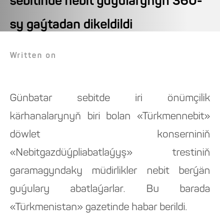
sebitinde nebit guýularynyň 360-
sy gaýtadan dikeldildi
Written on
Günbatar sebitde iri önümçilik
kärhanalarynyň biri bolan «Türkmennebit»
döwlet konserniniň
«Nebitgazdüýpliabatlaýyş» trestiniň
garamagyndaky müdirlikler nebit berýän
guýulary abatlaýarlar. Bu barada
«Türkmenistan» gazetinde habar berildi.