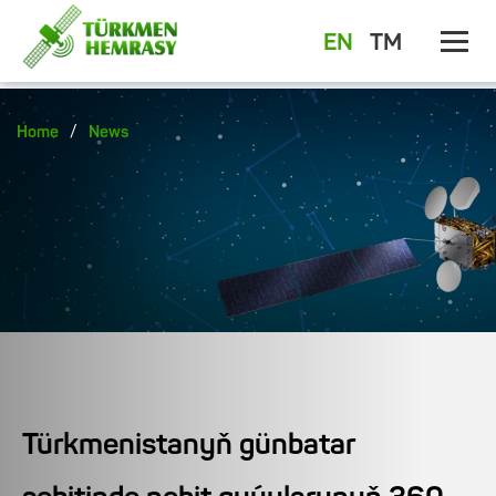
EN
TM
/
Home
News
Türkmenistanyň günbatar