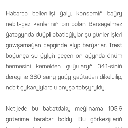
Habarda bellenilişi ýaly, konserniň baýry
nebit-gaz känleriniň biri bolan Barsagelmez
ýatagynda düýpli abatlaýjylar şu günler işleri
gowşamaýan depginde alyp barýarlar. Trest
boýunça şu ýylyň geçen on aýynda önüm
bermesini kemelden guýularyň 341-siniň
deregine 360 sany guýy gaýtadan dikeldilip,
nebit çykaryjylara ulanyşa tabşyryldy.
Netijede bu babatdaky meýilnama 105,6
göterime barabar boldy. Bu görkezijileriň