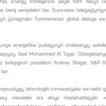
rfax, Energy Intelligence, şeýle hem Ýakyn 
bar beriş serişdeleri bar. Euronews teleýaýlym
nyň ýüreginden Türkmenistan global dialoga 
nýä energetika pudagynyň öňdebaryjy wekiller
çysy Said Mohammed Al Tayer, Özbegistanyň 
 birleşiginiň prezidenti Andrea Steger, S&P 
 bar.
wpsuzlygy, tehnologiki innowasiýalar we nebi
asy meseleler ara alnyp maslahatlaşylar. «