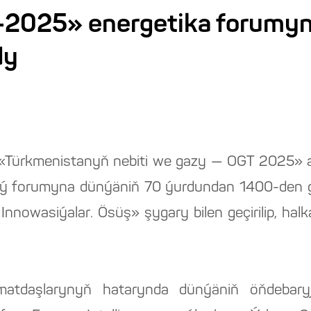
2025» energetika forumyn
dy
«Türkmenistanyň nebiti we gazy — OGT 2025» a
bileý forumyna dünýäniň 70 ýurdundan 1400-den
 Innowasiýalar. Ösüş» şygary bilen geçirilip, ha
tdaşlarynyň hatarynda dünýäniň öňdebaryj