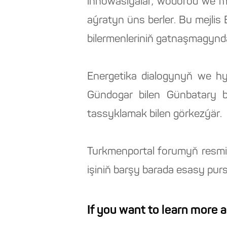
innowasiýalar, wodorod we me
aýratyn üns berler. Bu mejl
bilermenleriniň gatnaşmagynda
Energetika dialogynyň we 
Gündogar bilen Günbatary 
tassyklamak bilen görkezýär.
Turkmenportal forumyň resmi 
işiniň barşy barada esasy pur
If you want to learn more 