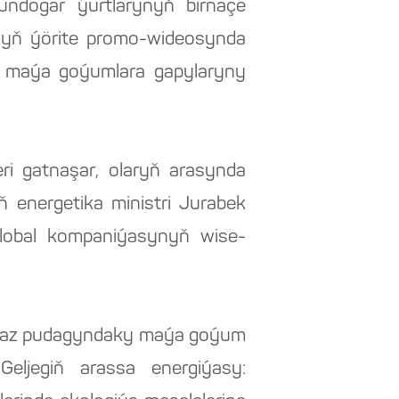
Gündogar ýurtlarynyň birnäçe
ynyň ýörite promo-wideosynda
we maýa goýumlara gapylaryny
i gatnaşar, olaryň arasynda
energetika ministri Jurabek
Global kompaniýasynyň wise-
t-gaz pudagyndaky maýa goýum
Geljegiň arassa energiýasy: