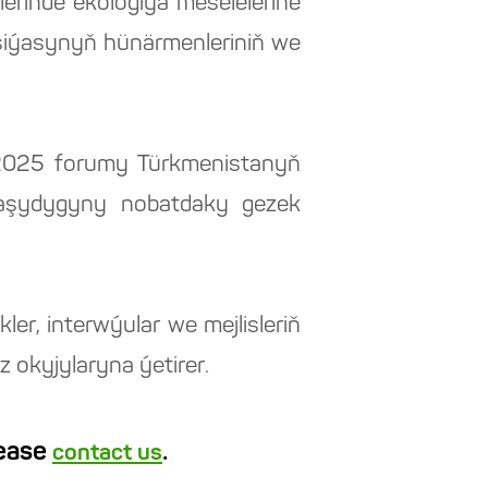
erinde ekologiýa meselelerine
siýasynyň hünärmenleriniň we
2025 forumy Türkmenistanyň
daşydygyny nobatdaky gezek
r, interwýular we mejlisleriň
 okyjylaryna ýetirer.
lease
.
contact us