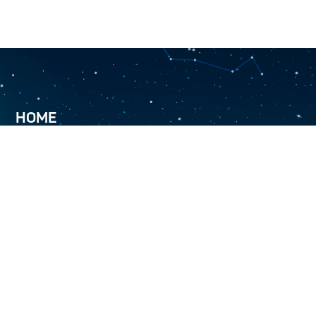
HOME
ABOUT US
TURKMENALEM 52.0E
SERVICES