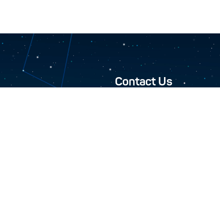
Contact Us
Closed Joint-Stock Compan
744000, 10-A Seydi s
+993 12 34-45-48
+993 12 34-46-43
info@turkmenhemras