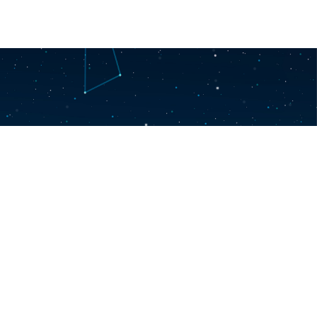
y “Turkmen hemrasy”
tr, Ashgabat, Turkmenistan
y.gov.tm