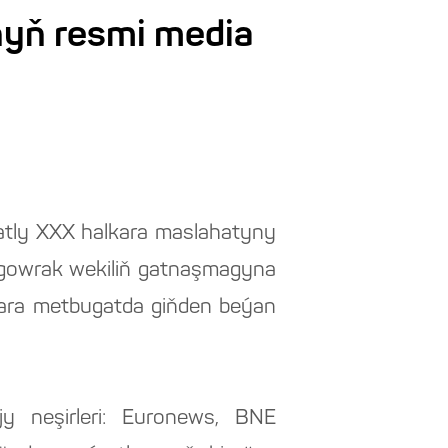
yň resmi media
tly XXX halkara maslahatyny
 gowrak wekiliň gatnaşmagyna
lkara metbugatda giňden beýan
y neşirleri: Euronews, BNE