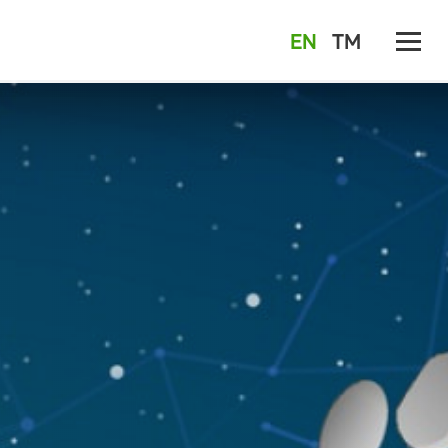
EN
TM