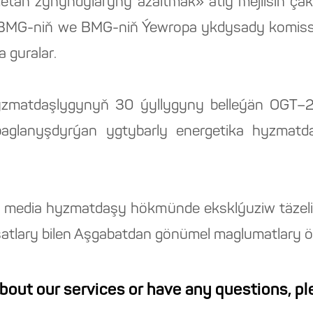
tan zyňyndylaryny azaltmak» atly mejlisiň çäkl
is BMG-niň we BMG-niň Ýewropa ykdysady komis
 guralar.
hyzmatdaşlygynyň 30 ýyllygyny belleýän OGT–
baglanyşdyrýan ygtybarly energetika hyzmat
media hyzmatdaşy hökmünde eksklýuziw täzelikle
satlary bilen Aşgabatdan gönümel maglumatlary öz
about our services or have any questions, p