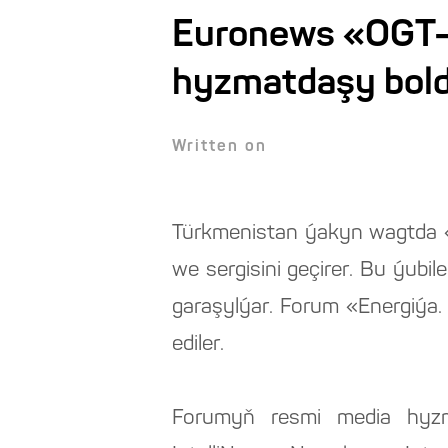
Euronews «OGT–
hyzmatdaşy bol
Written on
Türkmenistan ýakyn wagtda 
we sergisini geçirer. Bu ýu
garaşylýar. Forum «Energiýa.
ediler.
Forumyň resmi media hyzma