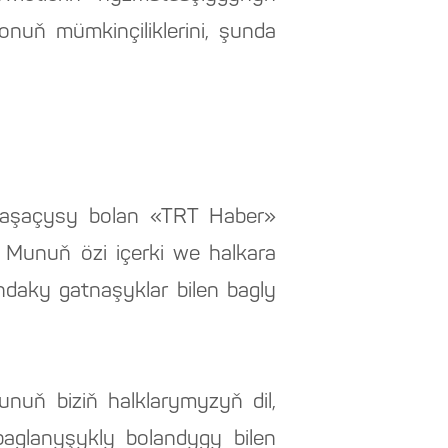
onuň mümkinçiliklerini, şunda
omaşaçysy bolan «TRT Haber»
 Munuň özi içerki we halkara
daky gatnaşyklar bilen bagly
unuň biziň halklarymyzyň dil,
aglanyşykly bolandygy bilen