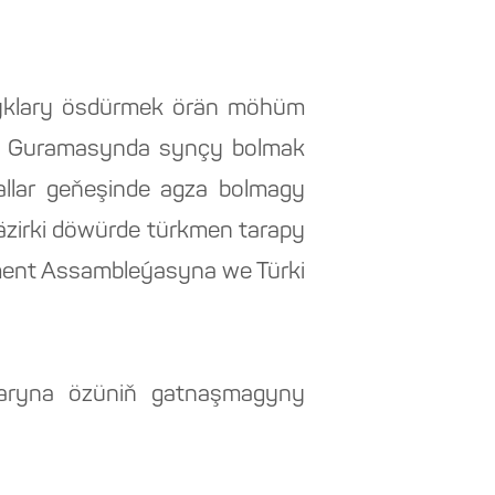
naşyklary ösdürmek örän möhüm
eriň Guramasynda synçy bolmak
llar geňeşinde agza bolmagy
äzirki döwürde türkmen tarapy
ament Assambleýasyna we Türki
rlaryna özüniň gatnaşmagyny