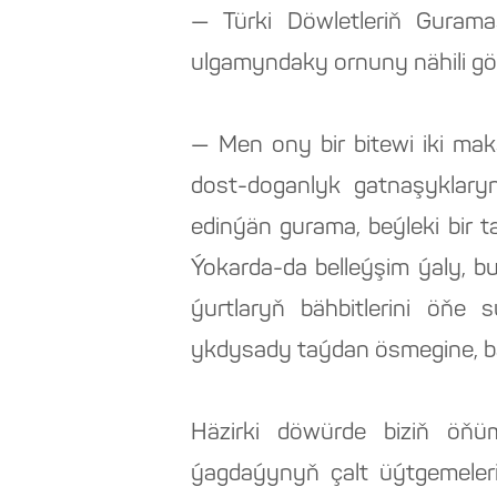
— Türki Döwletleriň Gurama
ulgamyndaky ornuny nähili görý
— Men ony bir bitewi iki mak
dost-doganlyk gatnaşyklary
edinýän gurama, beýleki bir t
Ýokarda-da belleýşim ýaly, bu
ýurtlaryň bähbitlerini öňe s
ykdysady taýdan ösmegine, b
Häzirki döwürde biziň öňü
ýagdaýynyň çalt üýtgemeleri