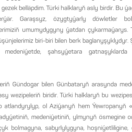
gezek belläpdim. Türki halklaryň asly birdir. Bu
är. Garaşsyz, özygtyýarly döwletler bol
rimiziň umumydygyny ýatdan çykarmaýarys. Tür
ünjelerimiz biri-biri bilen berk baglanyşyklydyr.
, medeniýetde, şahsyýetara gatnaşyklarda 
etleriň Gündogar bilen Günbataryň arasynda me
sy wezipeleriň biridir. Türki halklaryň bu wezi
lip atlandyrylyp, ol Aziýanyň hem Ýewropanyň
adyýetiniň, medeniýetiniň, ylmynyň ösmegine oň
açyk bolmagyna, sabyrlylygyna, hoşniýetliligin