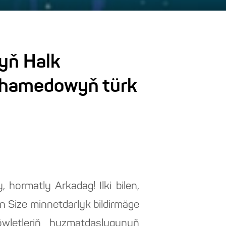
nyň Halk
uhamedowyň türk
 hormatly Arkadag! Ilki bilen,
 Size minnetdarlyk bildirmäge
wletleriň hyzmatdaşlygynyň