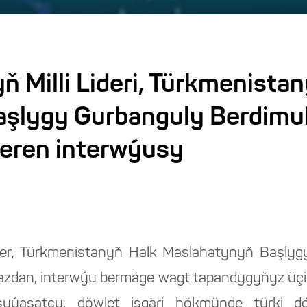
 Milli Lideri, Türkmenista
aşlygy Gurbanguly Berdim
eren interwýusy
Lider, Türkmenistanyň Halk Maslahatynyň Başlygy,
mazdan, interwýu bermäge wagt tapandygyňyz üçin
 syýasatçy, döwlet işgäri hökmünde türki dö