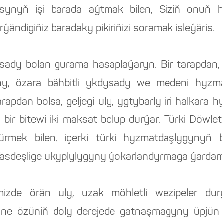
synyň işi barada aýtmak bilen, Siziň onuň ha
ändigiňiz baradaky pikiriňizi soramak isleýäris.
sady bolan gurama hasaplaýaryn. Bir tarapdan,
ny, özara bähbitli ykdysady we medeni hyzm
arapdan bolsa, geljegi uly, ygtybarly iri halkar
 bir bitewi iki maksat bolup durýar. Türki Döwl
ürmek bilen, içerki türki hyzmatdaşlygynyň be
äsdeşlige ukyplylygyny ýokarlandyrmaga ýardam
mizde örän uly, uzak möhletli wezipeler du
ne özüniň doly derejede gatnaşmagyny üpjün e