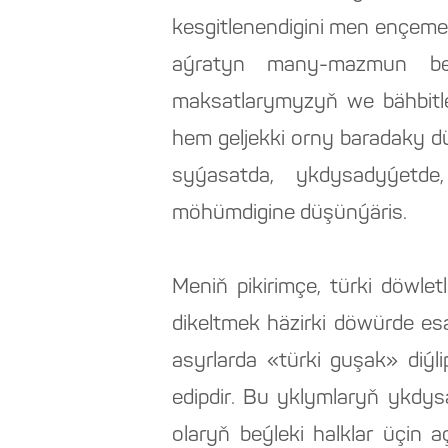
kesgitlenendigini men ençeme 
aýratyn many-mazmun berý
maksatlarymyzyň we bähbitle
hem geljekki orny baradaky düş
syýasatda, ykdysadyýetde
möhümdigine düşünýäris.
Meniň pikirimçe, türki döwl
dikeltmek häzirki döwürde esa
asyrlarda «türki guşak» diý
edipdir. Bu yklymlaryň ykdys
olaryň beýleki halklar üçin 