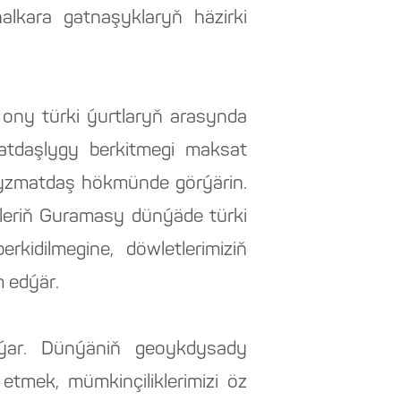
lkara gatnaşyklaryň häzirki
 ony türki ýurtlaryň arasynda
atdaşlygy berkitmegi maksat
a hyzmatdaş hökmünde görýärin.
etleriň Guramasy dünýäde türki
rkidilmegine, döwletlerimiziň
 edýär.
rýar. Dünýäniň geoykdysady
tmek, mümkinçiliklerimizi öz