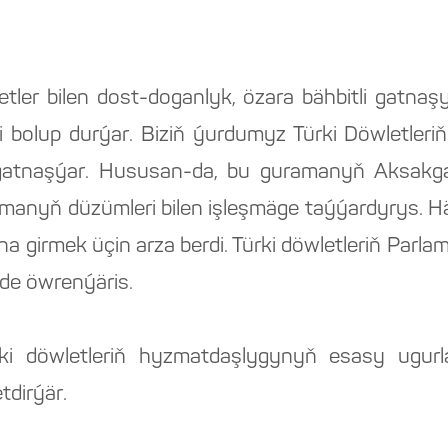
etler bilen dost-doganlyk, özara bähbitli gat
biri bolup durýar. Biziň ýurdumyz Türki Döwletl
 gatnaşýar. Hususan-da, bu guramanyň Aksakga
manyň düzümleri bilen işleşmäge taýýardyrys. H
a girmek üçin arza berdi. Türki döwletleriň Parl
de öwrenýäris.
ürki döwletleriň hyzmatdaşlygynyň esasy ugu
tdirýär.