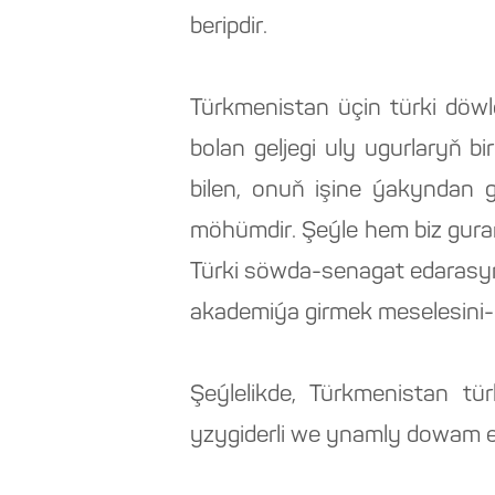
beripdir.
Türkmenistan üçin türki döwl
bolan geljegi uly ugurlaryň 
bilen, onuň işine ýakyndan
möhümdir. Şeýle hem biz gura
Türki söwda-senagat edarasyn
akademiýa girmek meselesini-
Şeýlelikde, Türkmenistan t
yzygiderli we ynamly dowam e