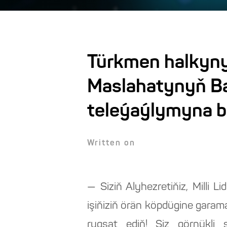
Türkmen halkynyň
Maslahatynyň B
teleýaýlymyna b
Written on
— Siziň Alyhezretiňiz, Milli 
işiňiziň örän köpdügine gara
rugsat ediň! Siz görnükli