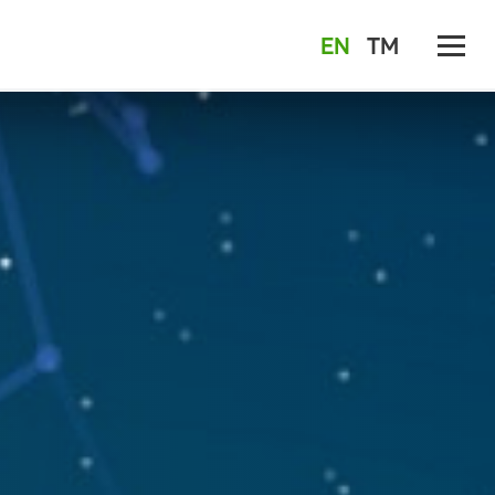
EN
TM