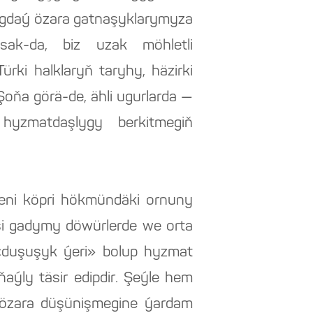
 ýagdaý özara gatnaşyklarymyza
sak-da, biz uzak möhletli
ki halklaryň taryhy, häzirki
 Şoňa görä-de, ähli ugurlarda —
hyzmatdaşlygy berkitmegiň
deni köpri hökmündäki ornuny
pesi gadymy döwürlerde we orta
 «duşuşyk ýeri» bolup hyzmat
aýly täsir edipdir. Şeýle hem
e, özara düşünişmegine ýardam