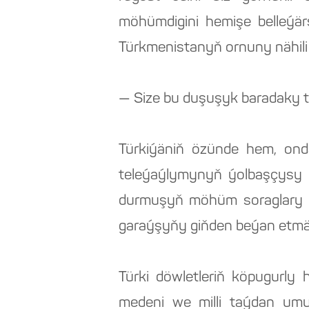
möhümdigini hemişe belleýärs
Türkmenistanyň ornuny nähili
— Size bu duşuşyk baradaky tek
Türkiýäniň özünde hem, ond
teleýaýlymynyň ýolbaşçysy —
durmuşyň möhüm soraglary bo
garaýşyňy giňden beýan etmäg
Türki döwletleriň köpugurly 
medeni we milli taýdan umu