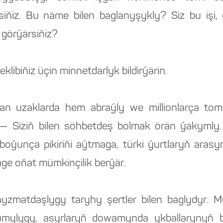
iňiz. Bu näme bilen baglanyşykly? Siz bu işi, 
 görýärsiňiz?
libiňiz üçin minnetdarlyk bildirýärin.
an uzaklarda hem abraýly we millionlarça t
 Siziň bilen söhbetdeş bolmak örän ýakymly.
ýunça pikiriňi aýtmaga, türki ýurtlaryň arasyn
e oňat mümkinçilik berýär.
hyzmatdaşlygy taryhy şertler bilen baglydyr. M
mylygy, asyrlaryň dowamynda ykballarynyň b