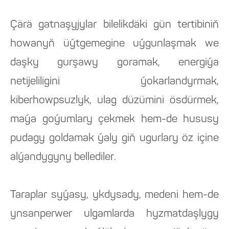
Çärä gatnaşyjylar bilelikdäki gün tertibiniň
howanyň üýtgemegine uýgunlaşmak we
daşky gurşawy goramak, energiýa
netijeliligini ýokarlandyrmak,
kiberhowpsuzlyk, ulag düzümini ösdürmek,
maýa goýumlary çekmek hem-de hususy
pudagy goldamak ýaly giň ugurlary öz içine
alýandygyny bellediler.
Taraplar syýasy, ykdysady, medeni hem-de
ynsanperwer ulgamlarda hyzmatdaşlygy