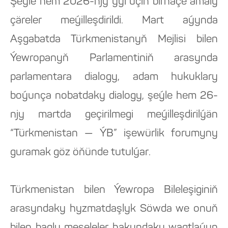
Şeýle hem 2026-njy ýyl üçin birnäçe amaly
çäreler meýilleşdirildi. Mart aýynda
Aşgabatda Türkmenistanyň Mejlisi bilen
Ýewropanyň Parlamentiniň arasynda
parlamentara dialogy, adam hukuklary
boýunça nobatdaky dialogy, şeýle hem 26-
njy martda geçirilmegi meýilleşdirilýän
“Türkmenistan — ÝB” işewürlik forumyny
guramak göz öňünde tutulýar.
Türkmenistan bilen Ýewropa Bileleşiginiň
arasyndaky hyzmatdaşlyk Söwda we onuň