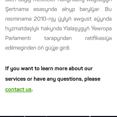
bilen bagly meseleler hakyndaky wagtlaýyn
Şertnama esasynda alnyp barylýar. Bu
resminama 2010-njy ýylyň awgust aýynda
hyzmatdaşlyk hakynda Ylalaşygyň Ýewropa
Parlamenti tarapyndan ratifikasiýa
edilmeginden öň güýje girdi.
If you want to learn more about our
services or have any questions, please
contact us
.