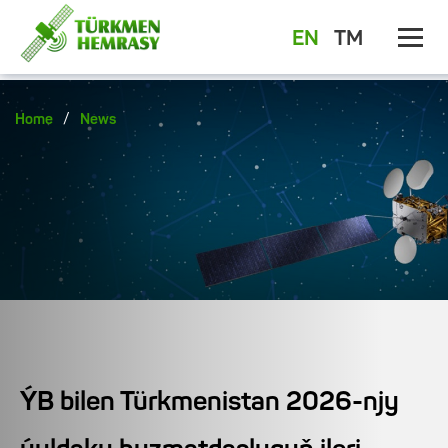
EN
TM
/
Home
News
ÝB bilen Türkmenistan 2026-njy