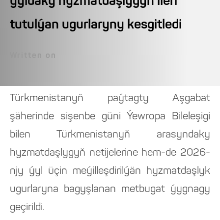
ýyldaky hyzmatdaşlygyň ileri
tutulýan ugurlaryny kesgitledi
Written on
Türkmenistanyň paýtagty Aşgabat
şäherinde sişenbe güni Ýewropa Bileleşigi
bilen Türkmenistanyň arasyndaky
hyzmatdaşlygyň netijelerine hem-de 2026-
njy ýyl üçin meýilleşdirilýän hyzmatdaşlyk
ugurlaryna bagyşlanan metbugat ýygnagy
geçirildi.