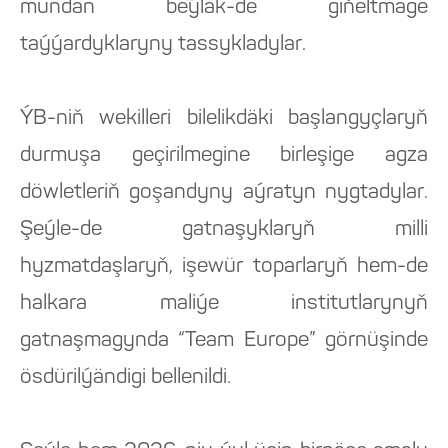
mundan beýläk-de giňeltmäge
taýýardyklaryny tassykladylar.
ÝB-niň wekilleri bilelikdäki başlangyçlaryň
durmuşa geçirilmegine birleşige agza
döwletleriň goşandyny aýratyn nygtadylar.
Şeýle-de gatnaşyklaryň milli
hyzmatdaşlaryň, işewür toparlaryň hem-de
halkara maliýe institutlarynyň
gatnaşmagynda “Team Europe” görnüşinde
ösdürilýändigi bellenildi.