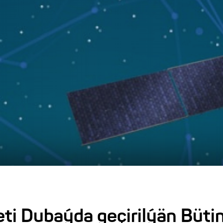
eti Dubaýda geçirilýän Büt