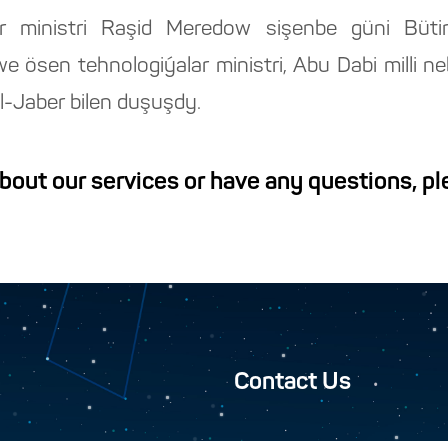
er ministri Raşid Meredow sişenbe güni Büt
e ösen tehnologiýalar ministri, Abu Dabi milli
l-Jaber bilen duşuşdy.
about our services or have any questions, p
Contact Us