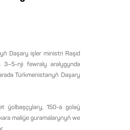
ň Daşary işler ministri Raşid
 3–5-nji fewraly aralygynda
barada Türkmenistanyň Daşary
et ýolbaşçylary, 150-ä golaý
lkara maliýe guramalarynyň we
r.