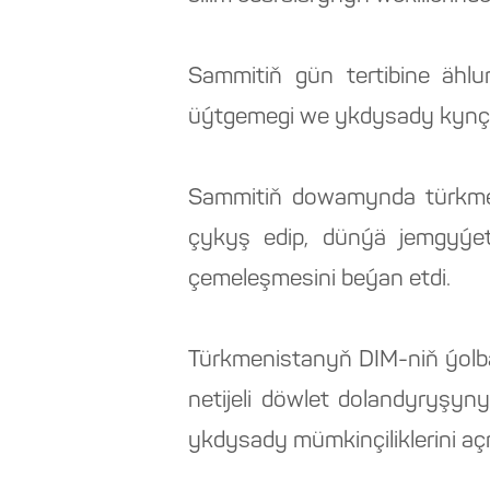
Sammitiň gün tertibine ähl
üýtgemegi we ykdysady kynçyl
Sammitiň dowamynda türkmen 
çykyş edip, dünýä jemgyýet
çemeleşmesini beýan etdi.
Türkmenistanyň DIM-niň ýolb
netijeli döwlet dolandyryşyny
ykdysady mümkinçiliklerini açm