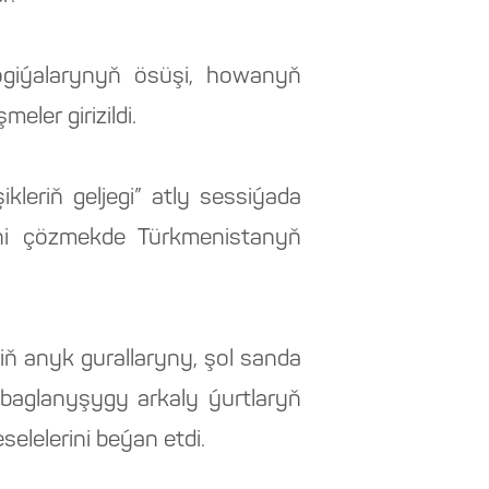
ogiýalarynyň ösüşi, howanyň
ler girizildi.
eriň geljegi” atly sessiýada
ini çözmekde Türkmenistanyň
 anyk gurallaryny, şol sanda
rabaglanyşygy arkaly ýurtlaryň
elelerini beýan etdi.