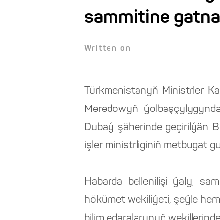
sammitine gatna
Written on
Türkmenistanyň Ministrler Ka
Meredowyň ýolbaşçylygyndak
Dubaý şäherinde geçirilýän 
işler ministrliginiň metbugat g
Habarda bellenilişi ýaly, s
hökümet wekiliýeti, şeýle he
bilim edaralarynyň wekillerin