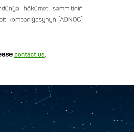
indünýä hökümet sammitiniň
 nebit kompaniýasynyň (ADNOC)
lease
.
contact us