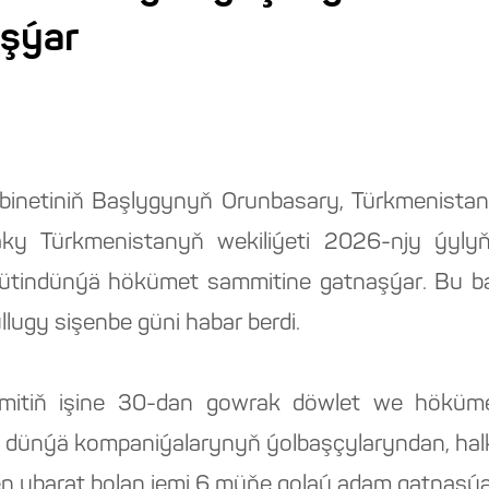
şýar
binetiniň Başlygynyň Orunbasary, Türkmenistany
y Türkmenistanyň wekiliýeti 2026-njy ýylyň
Bütindünýä hökümet sammitine gatnaşýar. Bu 
ullugy sişenbe güni habar berdi.
ammitiň işine 30-dan gowrak döwlet we höküm
m dünýä kompaniýalarynyň ýolbaşçylaryndan, ha
den ybarat bolan jemi 6 müňe golaý adam gatnaşýa