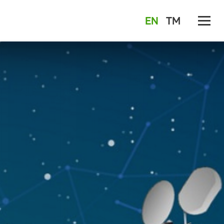
EN
TM