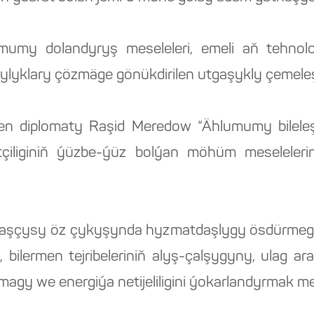
umumy dolandyryş meseleleri, emeli aň tehnol
yklary çözmäge gönükdirilen utgaşykly çemeleşme
diplomaty Raşid Meredow “Ählumumy bileleşikl
çiliginiň ýüzbe-ýüz bolýan möhüm meseleler
aşçysy öz çykyşynda hyzmatdaşlygy ösdürmegiň
, bilermen tejribeleriniň alyş-çalşygyny, ulag a
agy we energiýa netijeliligini ýokarlandyrmak mes