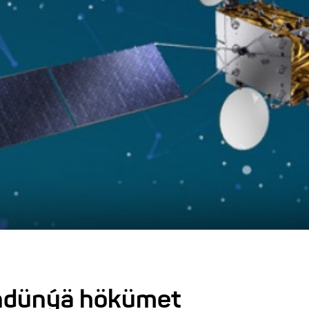
indünýä hökümet