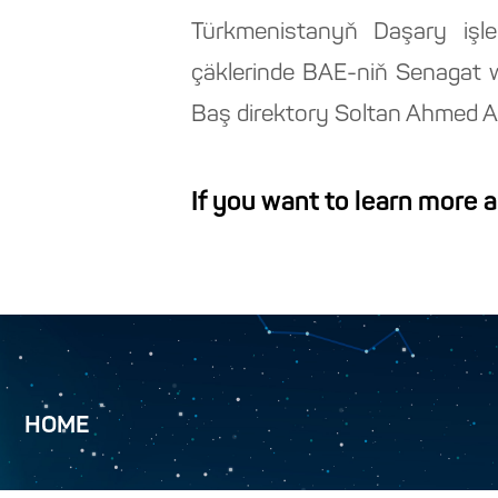
Türkmenistanyň Daşary işl
çäklerinde BAE-niň Senagat w
Baş direktory Soltan Ahmed A
If you want to learn more 
HOME