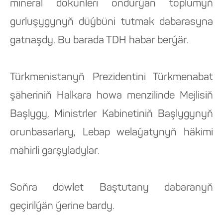
mineral dökünleri öndürýän toplumyň
gurluşygynyň düýbüni tutmak dabarasyna
gatnaşdy. Bu barada TDH habar berýär.
Türkmenistanyň Prezidentini Türkmenabat
şäheriniň Halkara howa menzilinde Mejlisiň
Başlygy, Ministrler Kabinetiniň Başlygynyň
orunbasarlary, Lebap welaýatynyň häkimi
mähirli garşyladylar.
Soňra döwlet Baştutany dabaranyň
geçirilýän ýerine bardy.