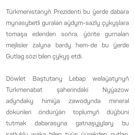
Türkmenistanyň Prezidenti bu ýerde dabara
mynasybetli guralan aýdym-sazly çykyşlara
tomaşa edenden soňra, ýörite gurnalan
mejlisler zalyna bardy hem-de bu ýerde
Gutlag sözi bilen çykyş etdi.
Döwlet Baştutany Lebap welaýatynyň
Türkmenabat şäherindäki Nyýazow
adyndaky himiýa zawodynda mineral
dökünleri öndürýän toplumyň düýbüni
tutmak dabarasyna gatnaşyjylary bu