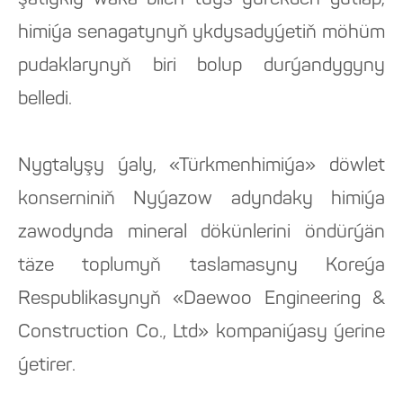
şatlykly waka bilen tüýs ýürekden gutlap,
himiýa senagatynyň ykdysadyýetiň möhüm
pudaklarynyň biri bolup durýandygyny
belledi.
Nygtalyşy ýaly, «Türkmenhimiýa» döwlet
konserniniň Nyýazow adyndaky himiýa
zawodynda mineral dökünlerini öndürýän
täze toplumyň taslamasyny Koreýa
Respublikasynyň «Daewoo Engineering &
Construction Co., Ltd» kompaniýasy ýerine
ýetirer.