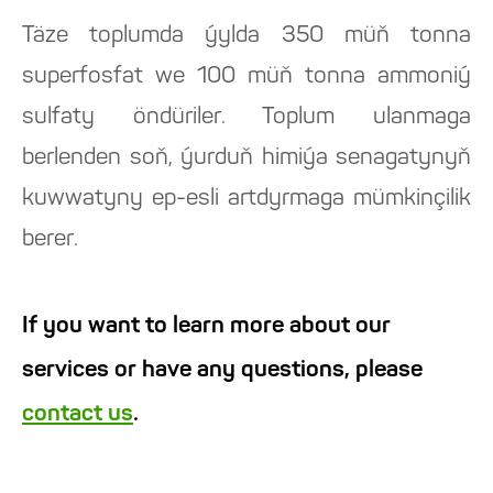
Täze toplumda ýylda 350 müň tonna
superfosfat we 100 müň tonna ammoniý
sulfaty öndüriler. Toplum ulanmaga
berlenden soň, ýurduň himiýa senagatynyň
kuwwatyny ep-esli artdyrmaga mümkinçilik
berer.
If you want to learn more about our
services or have any questions, please
contact us
.