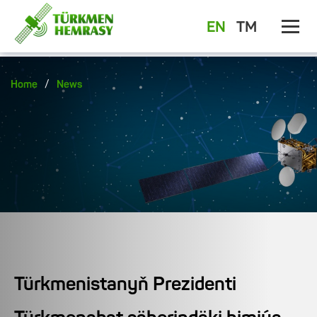
EN
TM
/
Home
News
Türkmenistanyň Prezidenti