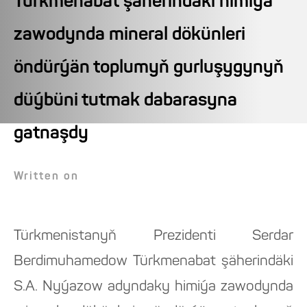
Türkmenabat şäherindäki himiýa
zawodynda mineral dökünleri
öndürýän toplumyň gurluşygynyň
düýbüni tutmak dabarasyna
gatnaşdy
Written on
Türkmenistanyň Prezidenti Serdar
Berdimuhamedow Türkmenabat şäherindäki
S.A. Nyýazow adyndaky himiýa zawodynda