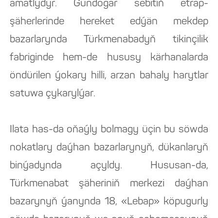
amatlydyr. Gündogar sebitiň etrap-
şäherlerinde hereket edýän mekdep
bazarlarynda Türkmenabadyň tikinçilik
fabriginde hem-de hususy kärhanalarda
öndürilen ýokary hilli, arzan bahaly harytlar
satuwa çykarylýar.
Ilata has-da oňaýly bolmagy üçin bu söwda
nokatlary daýhan bazarlarynyň, dükanlaryň
binýadynda açyldy. Hususan-da,
Türkmenabat şäheriniň merkezi daýhan
bazarynyň ýanynda 18, «Lebap» köpugurly