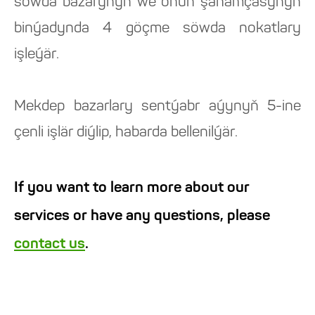
söwda bazarynyň we onuň şahamçasynyň
binýadynda 4 göçme söwda nokatlary
işleýär.
Mekdep bazarlary sentýabr aýynyň 5-ine
çenli işlär diýlip, habarda bellenilýär.
If you want to learn more about our
services or have any questions, please
contact us
.