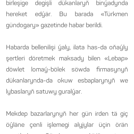
birleşige degişli dükanlaryň binýadynda
hereket edýär. Bu barada «Türkmen
gündogary» gazetinde habar berildi.
Habarda bellenilişi ýaly, ilata has-da oňaýly
şertleri döretmek maksady bilen «Lebap»
döwlet lomaý-bölek söwda firmasynyň
dükanlarynda-da okuw esbaplarynyň we
lybaslaryň satuwy guralýar.
Mekdep bazarlarynyň her gün irden tä giç
öýläne çenli işlemegi alyjylar üçin örän