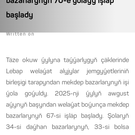
bazarlarynyň 70-e golaýy işläp
başlady
Written on
Täze okuw ýylyna taýýarlygyň çäklerinde
Lebap welaýat alyjylar jemgyýetleriniň
birleşigi tarapyndan mekdep bazarlarynyň işi
ýola goýuldy. 2025-nji ýylyň awgust
aýynyň başyndan welaýat boýunça mekdep
bazarlarynyň 67-si işläp başlady. Şolaryň
34-si daýhan bazarlarynyň, 33-si bolsa