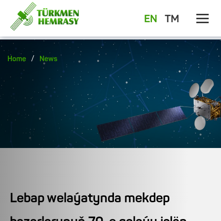
EN
TM
/
Home
News
Lebap welaýatynda mekdep